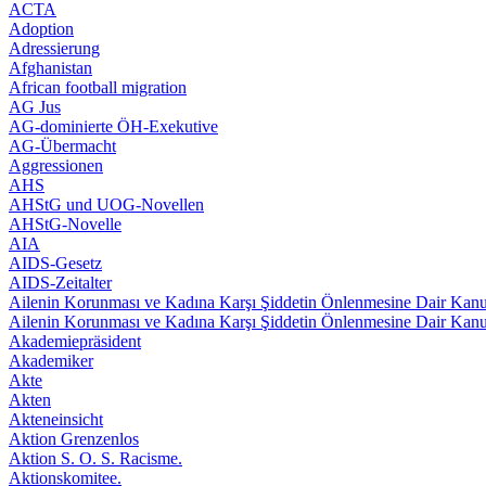
ACTA
Adoption
Adressierung
Afghanistan
African football migration
AG Jus
AG-dominierte ÖH-Exekutive
AG-Übermacht
Aggressionen
AHS
AHStG und UOG-Novellen
AHStG-Novelle
AIA
AIDS-Gesetz
AIDS-Zeitalter
Ailenin Korunması ve Kadına Karşı Şiddetin Önlenmesine Dair Kan
Ailenin Korunması ve Kadına Karşı Şiddetin Önlenmesine Dair Kan
Akademiepräsident
Akademiker
Akte
Akten
Akteneinsicht
Aktion Grenzenlos
Aktion S. O. S. Racisme.
Aktionskomitee.