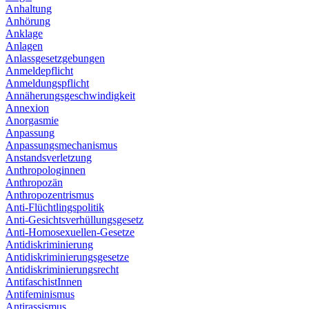
Anhaltung
Anhörung
Anklage
Anlagen
Anlassgesetzgebungen
Anmeldepflicht
Anmeldungspflicht
Annäherungsgeschwindigkeit
Annexion
Anorgasmie
Anpassung
Anpassungsmechanismus
Anstandsverletzung
Anthropologinnen
Anthropozän
Anthropozentrismus
Anti-Flüchtlingspolitik
Anti-Gesichtsverhüllungsgesetz
Anti-Homosexuellen-Gesetze
Antidiskriminierung
Antidiskriminierungsgesetze
Antidiskriminierungsrecht
AntifaschistInnen
Antifeminismus
Antirassismus