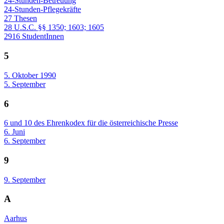
24-Stunden-Betreuung
24-Stunden-Pflegekräfte
27 Thesen
28 U.S.C. §§ 1350; 1603; 1605
2916 StudentInnen
5
5. Oktober 1990
5. September
6
6 und 10 des Ehrenkodex für die österreichische Presse
6. Juni
6. September
9
9. September
A
Aarhus