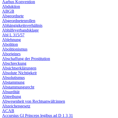
Aarhus Konvention
Abduktion
ABGB
Abgeordnete
Abgeordnetenrollen
Abhängigkeitsverhältnis
Abhilfeverbandsklage
Abl L 315/57
Ablehnung
Abolition
Abolitionismus
Aborigines
Abschaffung der Prostitution
Abschreckung
Absichtserklärungen
Absolute Nichtigkeit
Absolutismus
Abstammung
Abstammungsrecht
Absurdität
Abtreibung
Abwesenheit von Rechtsanwält:innen
Abzeichengesetz
ACAB
Accursius Gl Princeps legibus ad D 1 3 31