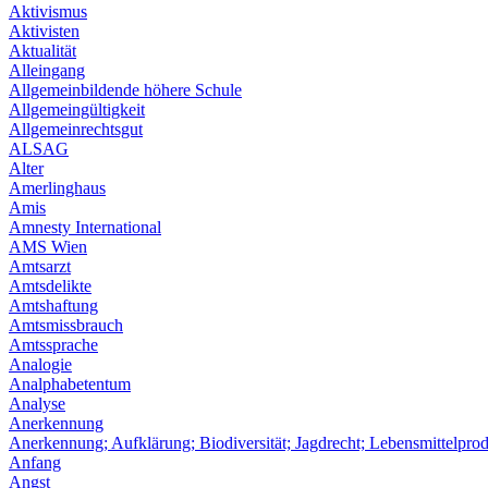
Aktivismus
Aktivisten
Aktualität
Alleingang
Allgemeinbildende höhere Schule
Allgemeingültigkeit
Allgemeinrechtsgut
ALSAG
Alter
Amerlinghaus
Amis
Amnesty International
AMS Wien
Amtsarzt
Amtsdelikte
Amtshaftung
Amtsmissbrauch
Amtssprache
Analogie
Analphabetentum
Analyse
Anerkennung
Anerkennung; Aufklärung; Biodiversität; Jagdrecht; Lebensmittelpro
Anfang
Angst