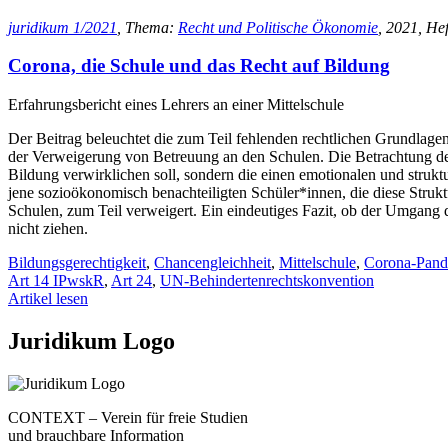
juridikum 1/2021
, Thema:
Recht und Politische Ökonomie
, 2021, Hef
Corona, die Schule und das Recht auf Bildung
Erfahrungsbericht eines Lehrers an einer Mittelschule
Der Beitrag beleuchtet die zum Teil fehlenden rechtlichen Grundla
der Verweigerung von Betreuung an den Schulen. Die Betrachtung der so
Bildung verwirklichen soll, sondern die einen emotionalen und struktu
jene sozioökonomisch benachteiligten Schüler*innen, die diese Struk
Schulen, zum Teil verweigert. Ein eindeutiges Fazit, ob der Umgang d
nicht ziehen.
Bildungsgerechtigkeit
,
Chancengleichheit
,
Mittelschule
,
Corona-Pand
Art 14 IPwskR
,
Art 24
,
UN-Behindertenrechtskonvention
Artikel lesen
Juridikum Logo
CONTEXT – Verein für freie Studien
und brauchbare Information