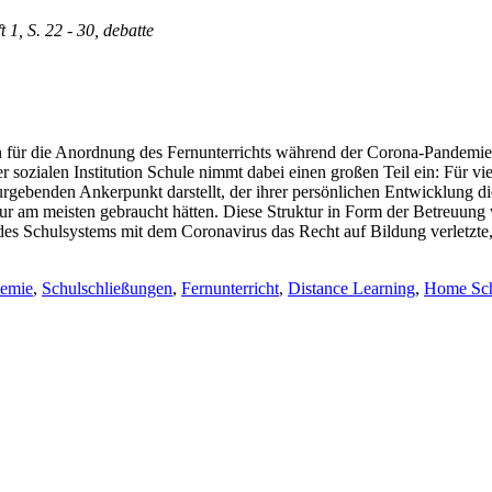
t 1, S. 22 - 30, debatte
gen für die Anordnung des Fernunterrichts während der Corona-Pandem
zialen Institution Schule nimmt dabei einen großen Teil ein: Für viele
rgebenden Ankerpunkt darstellt, der ihrer persönlichen Entwicklung die
tur am meisten gebraucht hätten. Diese Struktur in Form der Betreuun
es Schulsystems mit dem Coronavirus das Recht auf Bildung verletzte, 
emie
,
Schulschließungen
,
Fernunterricht
,
Distance Learning
,
Home Sch