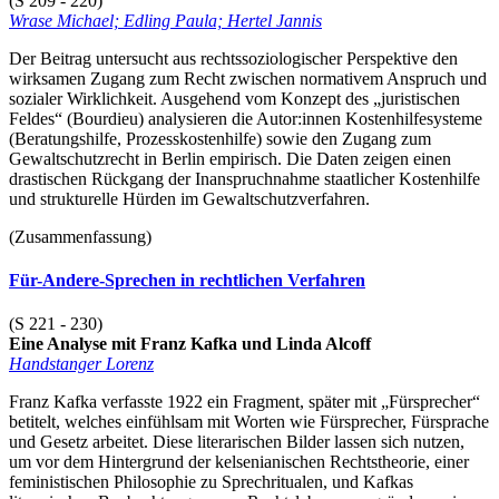
(S 209 - 220)
Wrase Michael; Edling Paula; Hertel Jannis
Der Beitrag untersucht aus rechtssoziologischer Perspektive den
wirksamen Zugang zum Recht zwischen normativem Anspruch und
sozialer Wirklichkeit. Ausgehend vom Konzept des „juristischen
Feldes“ (Bourdieu) analysieren die Autor:innen Kostenhilfesysteme
(Beratungshilfe, Prozesskostenhilfe) sowie den Zugang zum
Gewaltschutzrecht in Berlin empirisch. Die Daten zeigen einen
drastischen Rückgang der Inanspruchnahme staatlicher Kostenhilfe
und strukturelle Hürden im Gewaltschutzverfahren.
(Zusammenfassung)
Für-Andere-Sprechen in rechtlichen Verfahren
(S 221 - 230)
Eine Analyse mit Franz Kafka und Linda Alcoff
Handstanger Lorenz
Franz Kafka verfasste 1922 ein Fragment, später mit „Fürsprecher“
betitelt, welches einfühlsam mit Worten wie Fürsprecher, Fürsprache
und Gesetz arbeitet. Diese literarischen Bilder lassen sich nutzen,
um vor dem Hintergrund der kelsenianischen Rechtstheorie, einer
feministischen Philosophie zu Sprechritualen, und Kafkas