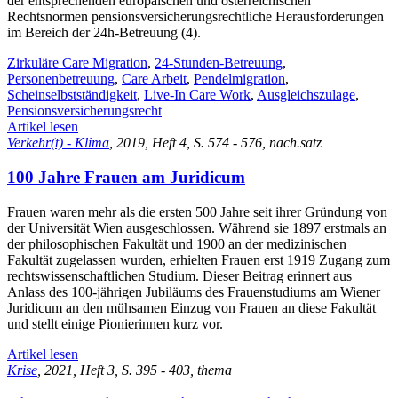
der entsprechenden europäischen und österreichischen
Rechtsnormen pensionsversicherungsrechtliche Herausforderungen
im Bereich der 24h-Betreuung (4).
Zirkuläre Care Migration
,
24-Stunden-Betreuung
,
Personenbetreuung
,
Care Arbeit
,
Pendelmigration
,
Scheinselbstständigkeit
,
Live-In Care Work
,
Ausgleichszulage
,
Pensionsversicherungsrecht
Artikel lesen
Verkehr(t) - Klima
, 2019, Heft 4, S. 574 - 576, nach.satz
100 Jahre Frauen am Juridicum
Frauen waren mehr als die ersten 500 Jahre seit ihrer Gründung von
der Universität Wien ausgeschlossen. Während sie 1897 erstmals an
der philosophischen Fakultät und 1900 an der medizinischen
Fakultät zugelassen wurden, erhielten Frauen erst 1919 Zugang zum
rechtswissenschaftlichen Studium. Dieser Beitrag erinnert aus
Anlass des 100-jährigen Jubiläums des Frauenstudiums am Wiener
Juridicum an den mühsamen Einzug von Frauen an diese Fakultät
und stellt einige Pionierinnen kurz vor.
Artikel lesen
Krise
, 2021, Heft 3, S. 395 - 403, thema