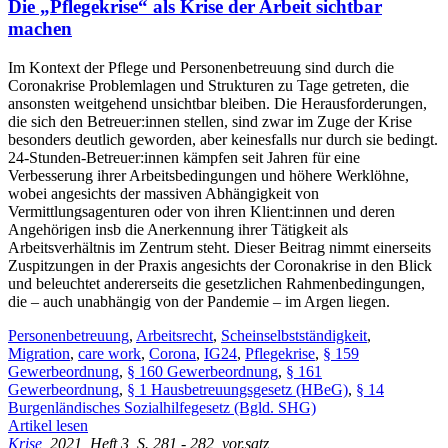
Die „Pflegekrise“ als Krise der Arbeit sichtbar
machen
Im Kontext der Pflege und Personenbetreuung sind durch die
Coronakrise Problemlagen und Strukturen zu Tage getreten, die
ansonsten weitgehend unsichtbar bleiben. Die Herausforderungen,
die sich den Betreuer:innen stellen, sind zwar im Zuge der Krise
besonders deutlich geworden, aber keinesfalls nur durch sie bedingt.
24-Stunden-Betreuer:innen kämpfen seit Jahren für eine
Verbesserung ihrer Arbeitsbedingungen und höhere Werklöhne,
wobei angesichts der massiven Abhängigkeit von
Vermittlungsagenturen oder von ihren Klient:innen und deren
Angehörigen insb die Anerkennung ihrer Tätigkeit als
Arbeitsverhältnis im Zentrum steht. Dieser Beitrag nimmt einerseits
Zuspitzungen in der Praxis angesichts der Coronakrise in den Blick
und beleuchtet andererseits die gesetzlichen Rahmenbedingungen,
die – auch unabhängig von der Pandemie – im Argen liegen.
Personenbetreuung
,
Arbeitsrecht
,
Scheinselbstständigkeit
,
Migration
,
care work
,
Corona
,
IG24
,
Pflegekrise
,
§ 159
Gewerbeordnung
,
§ 160 Gewerbeordnung
,
§ 161
Gewerbeordnung
,
§ 1 Hausbetreuungsgesetz (HBeG)
,
§ 14
Burgenländisches Sozialhilfegesetz (Bgld. SHG)
Artikel lesen
Krise
, 2021, Heft 3, S. 281 - 282, vor.satz