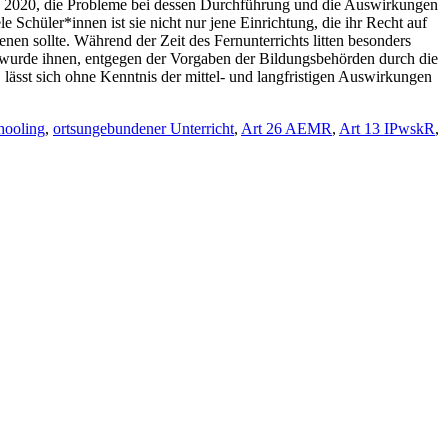
ie 2020, die Probleme bei dessen Durchführung und die Auswirkungen
 Schüler*innen ist sie nicht nur jene Einrichtung, die ihr Recht auf
nen sollte. Während der Zeit des Fernunterrichts litten besonders
g wurde ihnen, entgegen der Vorgaben der Bildungsbehörden durch die
lässt sich ohne Kenntnis der mittel- und langfristigen Auswirkungen
ooling
,
ortsungebundener Unterricht
,
Art 26 AEMR
,
Art 13 IPwskR
,