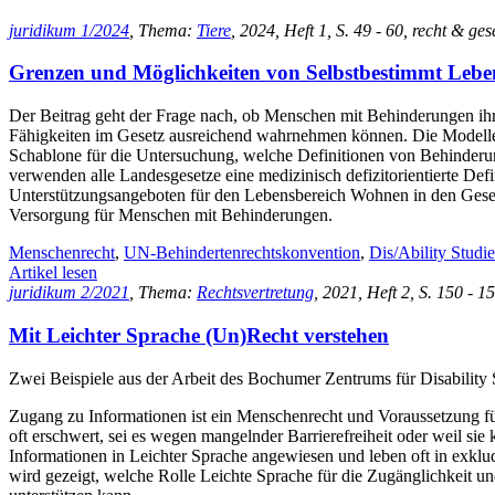
juridikum 1/2024
, Thema:
Tiere
, 2024, Heft 1, S. 49 - 60, recht & ges
Grenzen und Möglichkeiten von Selbstbestimmt Leb
Der Beitrag geht der Frage nach, ob Menschen mit Behinderungen ih
Fähigkeiten im Gesetz ausreichend wahrnehmen können. Die Modelle
Schablone für die Untersuchung, welche Definitionen von Behinderun
verwenden alle Landesgesetze eine medizinisch defizitorientierte Def
Unterstützungsangeboten für den Lebensbereich Wohnen in den Gesetz
Versorgung für Menschen mit Behinderungen.
Menschenrecht
,
UN-Behindertenrechtskonvention
,
Dis/Ability Studie
Artikel lesen
juridikum 2/2021
, Thema:
Rechtsvertretung
, 2021, Heft 2, S. 150 - 
Mit Leichter Sprache (Un)Recht verstehen
Zwei Beispiele aus der Arbeit des Bochumer Zentrums für Disability 
Zugang zu Informationen ist ein Menschenrecht und Voraussetzung fü
oft erschwert, sei es wegen mangelnder Barrierefreiheit oder weil s
Informationen in Leichter Sprache angewiesen und leben oft in exklu
wird gezeigt, welche Rolle Leichte Sprache für die Zugänglichkeit 