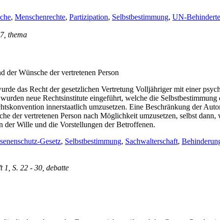
ache
,
Menschenrechte
,
Partizipation
,
Selbstbestimmung
,
UN-Behinderte
67, thema
nd der Wünsche der vertretenen Person
urde das Recht der gesetzlichen Vertretung Volljähriger mit einer psyc
wurden neue Rechtsinstitute eingeführt, welche die Selbstbestimmung d
htskonvention innerstaatlich umzusetzen. Eine Beschränkung der Auton
ünsche der vertretenen Person nach Möglichkeit umzusetzen, selbst dann,
rn der Wille und die Vorstellungen der Betroffenen.
senenschutz-Gesetz
,
Selbstbestimmung
,
Sachwalterschaft
,
Behinderun
t 1, S. 22 - 30, debatte