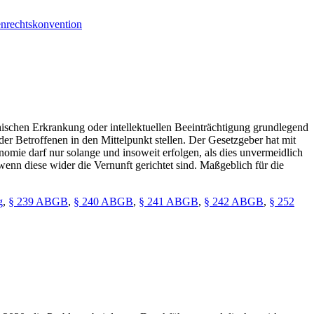
nrechtskonvention
hischen Erkrankung oder intellektuellen Beeinträchtigung grundlegend
er Betroffenen in den Mittelpunkt stellen. Der Gesetzgeber hat mit
omie darf nur solange und insoweit erfolgen, als dies unvermeidlich
 wenn diese wider die Vernunft gerichtet sind. Maßgeblich für die
g
,
§ 239 ABGB
,
§ 240 ABGB
,
§ 241 ABGB
,
§ 242 ABGB
,
§ 252