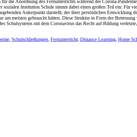
gen für die Anordnung des Fernunterrichts während der Corona-Pandem
zialen Institution Schule nimmt dabei einen großen Teil ein: Für viele
rgebenden Ankerpunkt darstellt, der ihrer persönlichen Entwicklung die
tur am meisten gebraucht hätten. Diese Struktur in Form der Betreuun
es Schulsystems mit dem Coronavirus das Recht auf Bildung verletzte, 
emie
,
Schulschließungen
,
Fernunterricht
,
Distance Learning
,
Home Sch