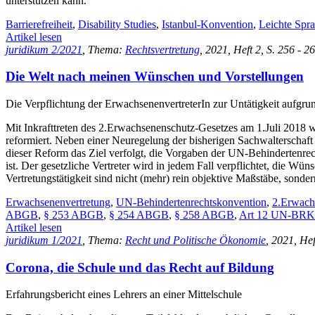
unterstützen kann.
Barrierefreiheit
,
Disability Studies
,
Istanbul-Konvention
,
Leichte Spr
Artikel lesen
juridikum 2/2021
, Thema:
Rechtsvertretung
, 2021, Heft 2, S. 256 - 2
Die Welt nach meinen Wünschen und Vorstellungen
Die Verpflichtung der ErwachsenenvertreterIn zur Untätigkeit aufgru
Mit Inkrafttreten des 2.Erwachsenenschutz-Gesetzes am 1.Juli 2018 w
reformiert. Neben einer Neuregelung der bisherigen Sachwalterschaft 
dieser Reform das Ziel verfolgt, die Vorgaben der UN-Behindertenrec
ist. Der gesetzliche Vertreter wird in jedem Fall verpflichtet, die W
Vertretungstätigkeit sind nicht (mehr) rein objektive Maßstäbe, sonde
Erwachsenenvertretung
,
UN-Behindertenrechtskonvention
,
2.Erwach
ABGB
,
§ 253 ABGB
,
§ 254 ABGB
,
§ 258 ABGB
,
Art 12 UN-BRK
Artikel lesen
juridikum 1/2021
, Thema:
Recht und Politische Ökonomie
, 2021, Hef
Corona, die Schule und das Recht auf Bildung
Erfahrungsbericht eines Lehrers an einer Mittelschule