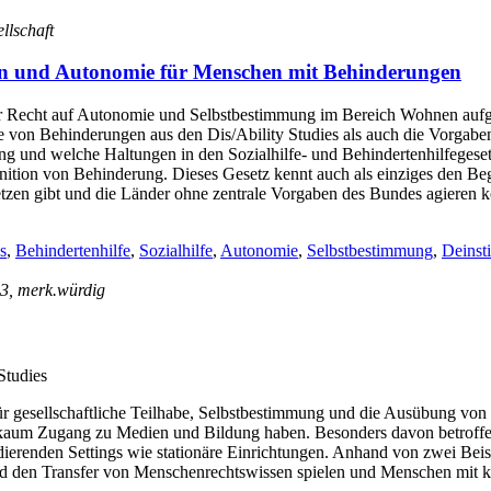
ellschaft
en und Autonomie für Menschen mit Behinderungen
r Recht auf Autonomie und Selbstbestimmung im Bereich Wohnen aufgr
 von Behinderungen aus den Dis/Ability Studies als auch die Vorga
g und welche Haltungen in den Sozialhilfe- und Behindertenhilfegeset
inition von Behinderung. Dieses Gesetz kennt auch als einziges den Beg
en gibt und die Länder ohne zentrale Vorgaben des Bundes agieren kön
s
,
Behindertenhilfe
,
Sozialhilfe
,
Autonomie
,
Selbstbestimmung
,
Deinsti
153, merk.würdig
Studies
r gesellschaftliche Teilhabe, Selbstbestimmung und die Ausübung von
ie kaum Zugang zu Medien und Bildung haben. Besonders davon betroffe
dierenden Settings wie stationäre Einrichtungen. Anhand von zwei Beis
und den Transfer von Menschenrechtswissen spielen und Menschen mit k