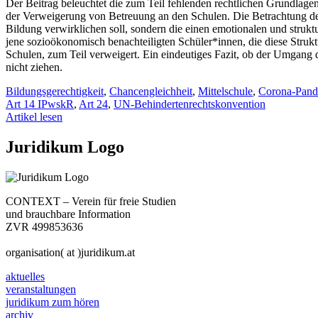
Der Beitrag beleuchtet die zum Teil fehlenden rechtlichen Grundla
der Verweigerung von Betreuung an den Schulen. Die Betrachtung der so
Bildung verwirklichen soll, sondern die einen emotionalen und struktu
jene sozioökonomisch benachteiligten Schüler*innen, die diese Struk
Schulen, zum Teil verweigert. Ein eindeutiges Fazit, ob der Umgang d
nicht ziehen.
Bildungsgerechtigkeit
,
Chancengleichheit
,
Mittelschule
,
Corona-Pand
Art 14 IPwskR
,
Art 24
,
UN-Behindertenrechtskonvention
Artikel lesen
Juridikum Logo
CONTEXT – Verein für freie Studien
und brauchbare Information
ZVR 499853636
organisation( at )juridikum.at
aktuelles
veranstaltungen
juridikum zum hören
archiv