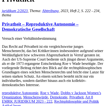
juridikum 2/2023
, Thema:
Abtreibung
, 2023, Heft 2, S. 222 - 234,
thema
Privatheit – Reproduktive Autonomie –
Demokratische Gesellschaft
Versuch einer Verhältnisbestimmung
Das Recht auf Privatheit ist ein vergleichsweise junges
Menschenrecht, das bei Kritiker:innen insbesondere aufgrund seiner
Weitläufigkeit bzw schweren Abgrenzbarkeit in Verruf geraten ist.
Auch der US-Supreme Court bediente sich jüngst dieser Argumente,
als er die 1973 ergangene Entscheidung Roe v Wade beseitigte. Der
vorliegende Beitrag richtet den Blick auf die rechtsphilosophischen
Grundlagen eines solchen Menschenrechts und bricht eine Lanze für
seinen starken Schutz. An einem solchen besteht nicht nur ein
individuelles, sondern darüber hinaus auch ein kollektiv-
demokratisches Interesse.
reproduktive Autonomie
,
Roe v Wade
,
Dobbs v Jackson Women’s
Organization
,
Menschenwürde
,
Demokratie
,
Privatheit
,
Art 8
EMRK JURIDIKUM 2023 - 222
,
Rechtsphilosophie und Politik
Artikel lesen