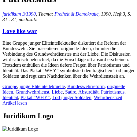
juridikum 3/1990
, Thema:
Freiheit & Demokratie
, 1990, Heft 3, S.
31 - 31, nach.satz
Love like war
Eine Gruppe junger Eliteintellektueller diskutiert die Reform der
Bundeswehr. Sie präsentieren originelle Ideen, darunter die
Verbindung des Grundwehrdienstes mit der Liebe. Die Diskussion
wird satirisch beleuchtet, da die Vorschläge oft absurd erscheinen.
Trotzdem enthüllen die Ideen tiefere Fragen über Patriotismus und
Identität. Das Plakat "WHY" symbolisiert den tragischen Tod junger
Soldaten und regt zum Nachdenken über die Wehrdienstzeit an.
Gruppe
,
junge Eliteintellektuelle
,
Bundeswehrreform
,
originelle
Ideen
,
Grundwehrdienst
,
Liebe
,
Satire
,
Absurdität
,
Patriotismus
,
Identität
,
Plakat "WHY"
,
Tod junger Soldaten
,
Wehrdienstzeit
Artikel lesen
Juridikum Logo