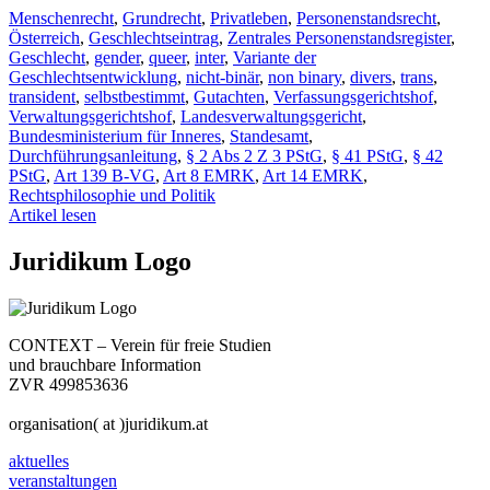
Menschenrecht
,
Grundrecht
,
Privatleben
,
Personenstandsrecht
,
Österreich
,
Geschlechtseintrag
,
Zentrales Personenstandsregister
,
Geschlecht
,
gender
,
queer
,
inter
,
Variante der
Geschlechtsentwicklung
,
nicht-binär
,
non binary
,
divers
,
trans
,
transident
,
selbstbestimmt
,
Gutachten
,
Verfassungsgerichtshof
,
Verwaltungsgerichtshof
,
Landesverwaltungsgericht
,
Bundesministerium für Inneres
,
Standesamt
,
Durchführungsanleitung
,
§ 2 Abs 2 Z 3 PStG
,
§ 41 PStG
,
§ 42
PStG
,
Art 139 B-VG
,
Art 8 EMRK
,
Art 14 EMRK
,
Rechtsphilosophie und Politik
Artikel lesen
Juridikum Logo
CONTEXT – Verein für freie Studien
und brauchbare Information
ZVR 499853636
organisation( at )juridikum.at
aktuelles
veranstaltungen