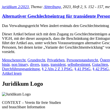
juridikum 2/2023
, Thema:
Abtreibung
, 2023, Heft 2, S. 152 - 157, m
Alternativer Geschlechtseintrag für transidente Perso
Das Verwaltungsgericht Wien ändert erstmals den Geschlechtseintrag 
Dieser Artikel befasst sich mit dem Zugang zu Geschlechtseinträgen 
VfGH, mit der dieser aussprach, dass die Beschränkung der Eintrag
führt der Artikel aus, unter welchen Voraussetzungen alternative G
Personen, bei denen keine „Variante der Geschlechtsentwicklung“ vorl
vorsieht.
Menschenrecht
,
Grundrecht
,
Privatleben
,
Personenstandsrecht
,
Österr
binär
,
non binary
,
divers
,
trans
,
transident
,
selbstbestimmt
,
Gutachten
,
Durchführungsanleitung
,
§ 2 Abs 2 Z 3 PStG
,
§ 41 PStG
,
§ 42 PStG
Artikel lesen
Juridikum Logo
CONTEXT – Verein für freie Studien
und brauchbare Information