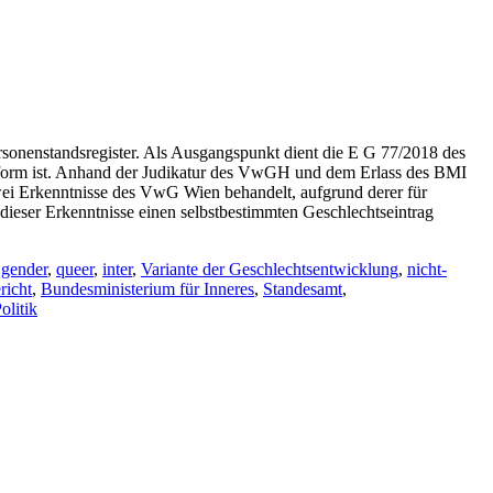
ersonenstandsregister. Als Ausgangspunkt dient die E G 77/2018 des
onform ist. Anhand der Judikatur des VwGH und dem Erlass des BMI
wei Erkenntnisse des VwG Wien behandelt, aufgrund derer für
 dieser Erkenntnisse einen selbstbestimmten Geschlechtseintrag
,
gender
,
queer
,
inter
,
Variante der Geschlechtsentwicklung
,
nicht-
richt
,
Bundesministerium für Inneres
,
Standesamt
,
olitik