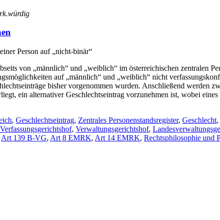
erk.würdig
nen
einer Person auf „nicht-binär“
abseits von „männlich“ und „weiblich“ im österreichischen zentralen P
ungsmöglichkeiten auf „männlich“ und „weiblich“ nicht verfassungsk
eschlechtseinträge bisher vorgenommen wurden. Anschließend werden z
iegt, ein alternativer Geschlechtseintrag vorzunehmen ist, wobei eines
eich
,
Geschlechtseintrag
,
Zentrales Personenstandsregister
,
Geschlecht
Verfassungsgerichtshof
,
Verwaltungsgerichtshof
,
Landesverwaltungsge
,
Art 139 B-VG
,
Art 8 EMRK
,
Art 14 EMRK
,
Rechtsphilosophie und P