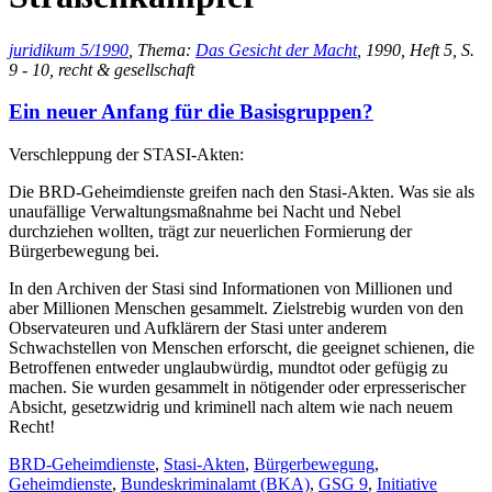
juridikum 5/1990
, Thema:
Das Gesicht der Macht
, 1990, Heft 5, S.
9 - 10, recht & gesellschaft
Ein neuer Anfang für die Basisgruppen?
Verschleppung der STASI-Akten:
Die BRD-Geheimdienste greifen nach den Stasi-Akten. Was sie als
unaufällige Verwaltungsmaßnahme bei Nacht und Nebel
durchziehen wollten, trägt zur neuerlichen Formierung der
Bürgerbewegung bei.
In den Archiven der Stasi sind Informationen von Millionen und
aber Millionen Menschen gesammelt. Zielstrebig wurden von den
Observateuren und Aufklärern der Stasi unter anderem
Schwachstellen von Menschen erforscht, die geeignet schienen, die
Betroffenen entweder unglaubwürdig, mundtot oder gefügig zu
machen. Sie wurden gesammelt in nötigender oder erpresserischer
Absicht, gesetzwidrig und kriminell nach altem wie nach neuem
Recht!
BRD-Geheimdienste
,
Stasi-Akten
,
Bürgerbewegung
,
Geheimdienste
,
Bundeskriminalamt (BKA)
,
GSG 9
,
Initiative