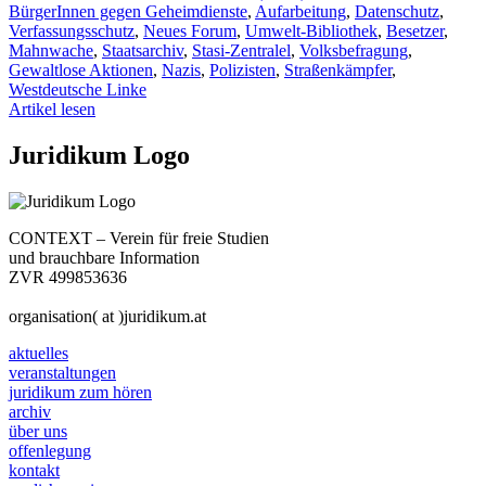
BürgerInnen gegen Geheimdienste
,
Aufarbeitung
,
Datenschutz
,
Verfassungsschutz
,
Neues Forum
,
Umwelt-Bibliothek
,
Besetzer
,
Mahnwache
,
Staatsarchiv
,
Stasi-Zentralel
,
Volksbefragung
,
Gewaltlose Aktionen
,
Nazis
,
Polizisten
,
Straßenkämpfer
,
Westdeutsche Linke
Artikel lesen
Juridikum Logo
CONTEXT – Verein für freie Studien
und brauchbare Information
ZVR 499853636
organisation( at )juridikum.at
aktuelles
veranstaltungen
juridikum zum hören
archiv
über uns
offenlegung
kontakt