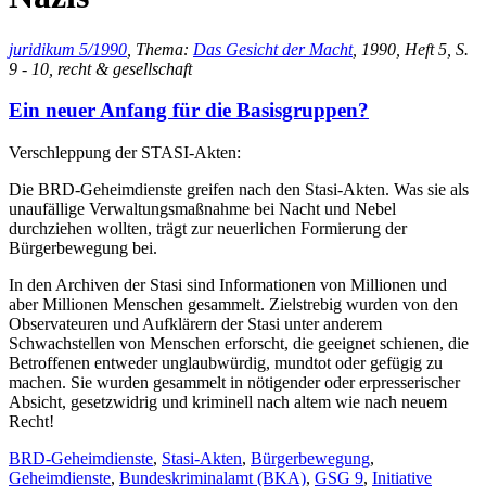
juridikum 5/1990
, Thema:
Das Gesicht der Macht
, 1990, Heft 5, S.
9 - 10, recht & gesellschaft
Ein neuer Anfang für die Basisgruppen?
Verschleppung der STASI-Akten:
Die BRD-Geheimdienste greifen nach den Stasi-Akten. Was sie als
unaufällige Verwaltungsmaßnahme bei Nacht und Nebel
durchziehen wollten, trägt zur neuerlichen Formierung der
Bürgerbewegung bei.
In den Archiven der Stasi sind Informationen von Millionen und
aber Millionen Menschen gesammelt. Zielstrebig wurden von den
Observateuren und Aufklärern der Stasi unter anderem
Schwachstellen von Menschen erforscht, die geeignet schienen, die
Betroffenen entweder unglaubwürdig, mundtot oder gefügig zu
machen. Sie wurden gesammelt in nötigender oder erpresserischer
Absicht, gesetzwidrig und kriminell nach altem wie nach neuem
Recht!
BRD-Geheimdienste
,
Stasi-Akten
,
Bürgerbewegung
,
Geheimdienste
,
Bundeskriminalamt (BKA)
,
GSG 9
,
Initiative