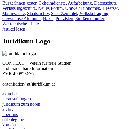
BürgerInnen gegen Geheimdienste
,
Aufarbeitung
,
Datenschutz
,
Verfassungsschutz
,
Neues Forum
,
Umwelt-Bibliothek
,
Besetzer
,
Mahnwache
,
Staatsarchiv
,
Stasi-Zentralel
,
Volksbefragung
,
Gewaltlose Aktionen
,
Nazis
,
Polizisten
,
Straßenkämpfer
,
Westdeutsche Linke
Artikel lesen
Juridikum Logo
CONTEXT – Verein für freie Studien
und brauchbare Information
ZVR 499853636
organisation( at )juridikum.at
aktuelles
veranstaltungen
juridikum zum hören
archiv
über uns
offenlegung
kontakt