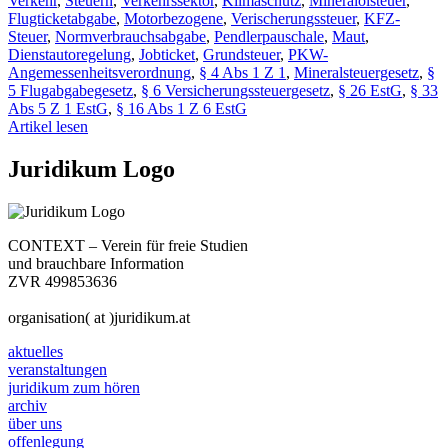
Verkehr
,
Steuern
,
Verkehrssektor
,
Klimaschutz
,
Mineralölsteuer
,
Flugticketabgabe
,
Motorbezogene
,
Verischerungssteuer
,
KFZ-
Steuer
,
Normverbrauchsabgabe
,
Pendlerpauschale
,
Maut
,
Dienstautoregelung
,
Jobticket
,
Grundsteuer
,
PKW-
Angemessenheitsverordnung
,
§ 4 Abs 1 Z 1
,
Mineralsteuergesetz
,
§
5 Flugabgabegesetz
,
§ 6 Versicherungssteuergesetz
,
§ 26 EstG
,
§ 33
Abs 5 Z 1 EstG
,
§ 16 Abs 1 Z 6 EstG
Artikel lesen
Juridikum Logo
CONTEXT – Verein für freie Studien
und brauchbare Information
ZVR 499853636
organisation( at )juridikum.at
aktuelles
veranstaltungen
juridikum zum hören
archiv
über uns
offenlegung