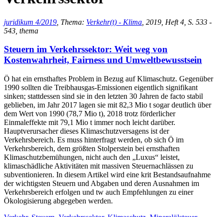
juridikum 4/2019
, Thema:
Verkehr(t) - Klima
, 2019, Heft 4, S. 533 -
543, thema
Steuern im Verkehrssektor: Weit weg von
Kostenwahrheit, Fairness und Umweltbewusstsein
Ö hat ein ernsthaftes Problem in Bezug auf Klimaschutz. Gegenüber
1990 sollten die Treibhausgas-Emissionen eigentlich signifikant
sinken; stattdessen sind sie in den letzten 30 Jahren de facto stabil
geblieben, im Jahr 2017 lagen sie mit 82,3 Mio t sogar deutlich über
dem Wert von 1990 (78,7 Mio t), 2018 trotz förderlicher
Einmaleffekte mit 79,1 Mio t immer noch leicht darüber.
Hauptverursacher dieses Klimaschutzversagens ist der
Verkehrsbereich. Es muss hinterfragt werden, ob sich Ö im
Verkehrsbereich, dem größten Stolperstein bei ernsthaften
Klimaschutzbemühungen, nicht auch den „Luxus“ leistet,
klimaschädliche Aktivitäten mit massiven Steuernachlässen zu
subventionieren. In diesem Artikel wird eine krit Bestandsaufnahme
der wichtigsten Steuern und Abgaben und deren Ausnahmen im
Verkehrsbereich erfolgen und tw auch Empfehlungen zu einer
Ökologisierung abgegeben werden.