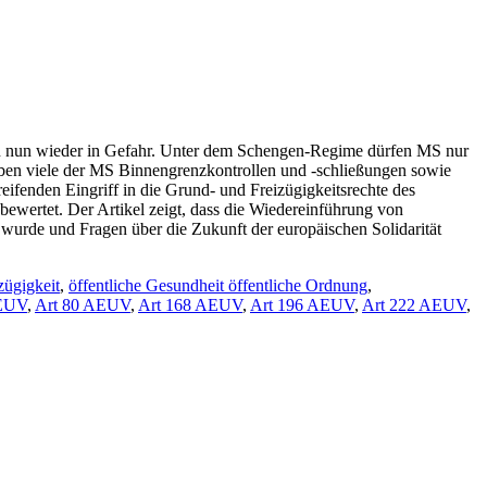
ngen nun wieder in Gefahr. Unter dem Schengen-Regime dürfen MS nur
aben viele der MS Binnengrenzkontrollen und -schließungen sowie
ifenden Eingriff in die Grund- und Freizügigkeitsrechte des
ewertet. Der Artikel zeigt, dass die Wiedereinführung von
 wurde und Fragen über die Zukunft der europäischen Solidarität
zügigkeit
,
öffentliche Gesundheit öffentliche Ordnung
,
AEUV
,
Art 80 AEUV
,
Art 168 AEUV
,
Art 196 AEUV
,
Art 222 AEUV
,