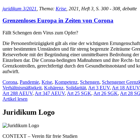
juridikum 3/2021
, Thema:
Krise
, 2021, Heft 3, S. 300 - 308, debatte
Grenzenloses Europa in Zeiten von Corona
Fällt Schengen dem Virus zum Opfer?
Die Personenfreizügigkeit gilt als eine der wichtigsten Errungensc
unter bestimmten Umständen und für streng begrenzte Zeiträume Gren
Reiseverbote mit der Begründung einer unmittelbaren Bedrohung der ö
Einzelnen dar. Die Corona-bedingten Maßnahmen und ihre Recht- bzw V
Grenzkontrollen, gerechtfertigt durch den Gesundheitsnotstand und k
aufwirft.
Corona
,
Pandemie
,
Krise
,
Kompetenz
,
Schengen
,
Schengener Grenz
Verhältnismäßigkeit
,
Kohärenz
,
Solidarität
,
Art 3 EUV
,
Art 18 AEUV
Art 288 AEUV
,
Art 347 AEUV
,
Art 25 SGK
,
Art 26 SGK
,
Art 28 S
Artikel lesen
Juridikum Logo
CONTEXT – Verein für freie Studien