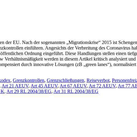
haften der EU. Nach der sogenannten „Migrationskrise“ 2015 ist Sche
zkontrollen einführen. Angesichts der Verbreitung des Coronavirus h
ffentlichen Ordnung eingeführt. Diese Handlungen stellen einen tiefgre
erhältnismäßigkeit werden in diesem Artikel kritisch analysiert und b
ompensiert durch innovative Lösungen (zB „green lanes“), normalisiert
kodex
,
Grenzkontrollen
,
Grenzschließungen
,
Reiseverbot
,
Personenfrei
,
Art 21 AEUV
,
Art 45 AEUV
,
Art 67 AEUV
,
Art 72 AEUV
,
Art 77 
GK
,
Art 29 RL 2004/38/EG
,
Art 31 RL 2004/38/EG