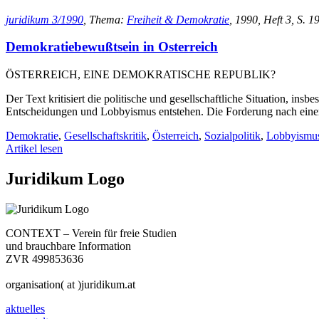
juridikum 3/1990
, Thema:
Freiheit & Demokratie
, 1990, Heft 3, S. 1
Demokratiebewußtsein in Osterreich
ÖSTERREICH, EINE DEMOKRATISCHE REPUBLIK?
Der Text kritisiert die politische und gesellschaftliche Situation, in
Entscheidungen und Lobbyismus entstehen. Die Forderung nach einer 
Demokratie
,
Gesellschaftskritik
,
Österreich
,
Sozialpolitik
,
Lobbyismu
Artikel lesen
Juridikum Logo
CONTEXT – Verein für freie Studien
und brauchbare Information
ZVR 499853636
organisation( at )juridikum.at
aktuelles