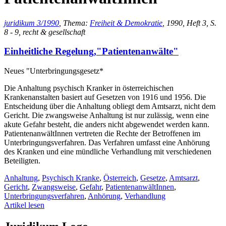
juridikum 3/1990
, Thema:
Freiheit & Demokratie
, 1990, Heft 3, S.
8 - 9, recht & gesellschaft
Einheitliche Regelung,"Patientenanwälte"
Neues "Unterbringungsgesetz*
Die Anhaltung psychisch Kranker in österreichischen
Krankenanstalten basiert auf Gesetzen von 1916 und 1956. Die
Entscheidung über die Anhaltung obliegt dem Amtsarzt, nicht dem
Gericht. Die zwangsweise Anhaltung ist nur zulässig, wenn eine
akute Gefahr besteht, die anders nicht abgewendet werden kann.
PatientenanwältInnen vertreten die Rechte der Betroffenen im
Unterbringungsverfahren. Das Verfahren umfasst eine Anhörung
des Kranken und eine mündliche Verhandlung mit verschiedenen
Beteiligten.
Anhaltung
,
Psychisch Kranke
,
Österreich
,
Gesetze
,
Amtsarzt
,
Gericht
,
Zwangsweise
,
Gefahr
,
PatientenanwältInnen
,
Unterbringungsverfahren
,
Anhörung
,
Verhandlung
Artikel lesen