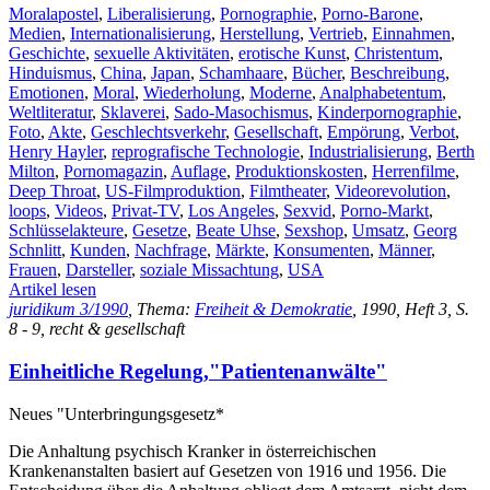
Moralapostel
,
Liberalisierung
,
Pornographie
,
Porno-Barone
,
Medien
,
Internationalisierung
,
Herstellung
,
Vertrieb
,
Einnahmen
,
Geschichte
,
sexuelle Aktivitäten
,
erotische Kunst
,
Christentum
,
Hinduismus
,
China
,
Japan
,
Schamhaare
,
Bücher
,
Beschreibung
,
Emotionen
,
Moral
,
Wiederholung
,
Moderne
,
Analphabetentum
,
Weltliteratur
,
Sklaverei
,
Sado-Masochismus
,
Kinderpornographie
,
Foto
,
Akte
,
Geschlechtsverkehr
,
Gesellschaft
,
Empörung
,
Verbot
,
Henry Hayler
,
reprografische Technologie
,
Industrialisierung
,
Berth
Milton
,
Pornomagazin
,
Auflage
,
Produktionskosten
,
Herrenfilme
,
Deep Throat
,
US-Filmproduktion
,
Filmtheater
,
Videorevolution
,
loops
,
Videos
,
Privat-TV
,
Los Angeles
,
Sexvid
,
Porno-Markt
,
Schlüsselakteure
,
Gesetze
,
Beate Uhse
,
Sexshop
,
Umsatz
,
Georg
Schnlitt
,
Kunden
,
Nachfrage
,
Märkte
,
Konsumenten
,
Männer
,
Frauen
,
Darsteller
,
soziale Missachtung
,
USA
Artikel lesen
juridikum 3/1990
, Thema:
Freiheit & Demokratie
, 1990, Heft 3, S.
8 - 9, recht & gesellschaft
Einheitliche Regelung,"Patientenanwälte"
Neues "Unterbringungsgesetz*
Die Anhaltung psychisch Kranker in österreichischen
Krankenanstalten basiert auf Gesetzen von 1916 und 1956. Die