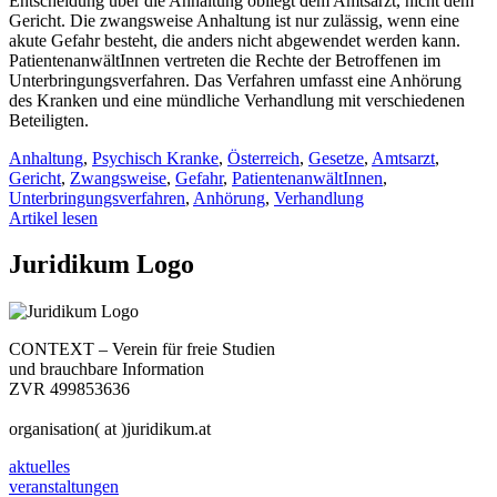
Entscheidung über die Anhaltung obliegt dem Amtsarzt, nicht dem
Gericht. Die zwangsweise Anhaltung ist nur zulässig, wenn eine
akute Gefahr besteht, die anders nicht abgewendet werden kann.
PatientenanwältInnen vertreten die Rechte der Betroffenen im
Unterbringungsverfahren. Das Verfahren umfasst eine Anhörung
des Kranken und eine mündliche Verhandlung mit verschiedenen
Beteiligten.
Anhaltung
,
Psychisch Kranke
,
Österreich
,
Gesetze
,
Amtsarzt
,
Gericht
,
Zwangsweise
,
Gefahr
,
PatientenanwältInnen
,
Unterbringungsverfahren
,
Anhörung
,
Verhandlung
Artikel lesen
Juridikum Logo
CONTEXT – Verein für freie Studien
und brauchbare Information
ZVR 499853636
organisation( at )juridikum.at
aktuelles
veranstaltungen