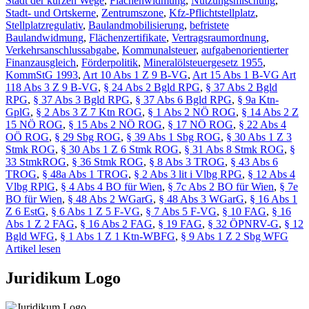
Stadt der kurzen Wege
,
Flächenwidmung
,
Nutzungsmischung
,
Stadt- und Ortskerne
,
Zentrumszone
,
Kfz-Pflichtstellplatz
,
Stellplatzregulativ
,
Baulandmobilisierung
,
befristete
Baulandwidmung
,
Flächenzertifikate
,
Vertragsraumordnung
,
Verkehrsanschlussabgabe
,
Kommunalsteuer
,
aufgabenorientierter
Finanzausgleich
,
Förderpolitik
,
Mineralölsteuergesetz 1955
,
KommStG 1993
,
Art 10 Abs 1 Z 9 B-VG
,
Art 15 Abs 1 B-VG Art
118 Abs 3 Z 9 B-VG
,
§ 24 Abs 2 Bgld RPG
,
§ 37 Abs 2 Bgld
RPG
,
§ 37 Abs 3 Bgld RPG
,
§ 37 Abs 6 Bgld RPG
,
§ 9a Ktn-
GplG
,
§ 2 Abs 3 Z 7 Ktn ROG
,
§ 1 Abs 2 NÖ ROG
,
§ 14 Abs 2 Z
15 NÖ ROG
,
§ 15 Abs 2 NÖ ROG
,
§ 17 NÖ ROG
,
§ 22 Abs 4
OÖ ROG
,
§ 29 Sbg ROG
,
§ 39 Abs 1 Sbg ROG
,
§ 30 Abs 1 Z 3
Stmk ROG
,
§ 30 Abs 1 Z 6 Stmk ROG
,
§ 31 Abs 8 Stmk ROG
,
§
33 StmkROG
,
§ 36 Stmk ROG
,
§ 8 Abs 3 TROG
,
§ 43 Abs 6
TROG
,
§ 48a Abs 1 TROG
,
§ 2 Abs 3 lit i Vlbg RPG
,
§ 12 Abs 4
Vlbg RPlG
,
§ 4 Abs 4 BO für Wien
,
§ 7c Abs 2 BO für Wien
,
§ 7e
BO für Wien
,
§ 48 Abs 2 WGarG
,
§ 48 Abs 3 WGarG
,
§ 16 Abs 1
Z 6 EstG
,
§ 6 Abs 1 Z 5 F-VG
,
§ 7 Abs 5 F-VG
,
§ 10 FAG
,
§ 16
Abs 1 Z 2 FAG
,
§ 16 Abs 2 FAG
,
§ 19 FAG
,
§ 32 ÖPNRV-G
,
§ 12
Bgld WFG
,
§ 1 Abs 1 Z 1 Ktn-WBFG
,
§ 9 Abs 1 Z 2 Sbg WFG
Artikel lesen
Juridikum Logo