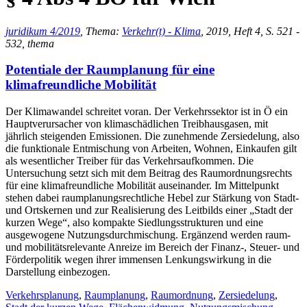
juridikum 4/2019
, Thema:
Verkehr(t) - Klima
, 2019, Heft 4, S. 521 -
532, thema
Potentiale der Raumplanung für eine
klimafreundliche Mobilität
Der Klimawandel schreitet voran. Der Verkehrssektor ist in Ö ein
Hauptverursacher von klimaschädlichen Treibhausgasen, mit
jährlich steigenden Emissionen. Die zunehmende Zersiedelung, also
die funktionale Entmischung von Arbeiten, Wohnen, Einkaufen gilt
als wesentlicher Treiber für das Verkehrsaufkommen. Die
Untersuchung setzt sich mit dem Beitrag des Raumordnungsrechts
für eine klimafreundliche Mobilität auseinander. Im Mittelpunkt
stehen dabei raumplanungsrechtliche Hebel zur Stärkung von Stadt-
und Ortskernen und zur Realisierung des Leitbilds einer „Stadt der
kurzen Wege“, also kompakte Siedlungsstrukturen und eine
ausgewogene Nutzungsdurchmischung. Ergänzend werden raum-
und mobilitätsrelevante Anreize im Bereich der Finanz-, Steuer- und
Förderpolitik wegen ihrer immensen Lenkungswirkung in die
Darstellung einbezogen.
Verkehrsplanung
,
Raumplanung
,
Raumordnung
,
Zersiedelung
,