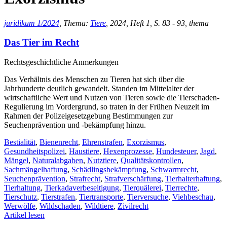
juridikum 1/2024
, Thema:
Tiere
, 2024, Heft 1, S. 83 - 93, thema
Das Tier im Recht
Rechtsgeschichtliche Anmerkungen
Das Verhältnis des Menschen zu Tieren hat sich über die
Jahrhunderte deutlich gewandelt. Standen im Mittelalter der
wirtschaftliche Wert und Nutzen von Tieren sowie die Tierschaden-
Regulierung im Vordergrund, so traten in der Frühen Neuzeit im
Rahmen der Polizeigesetzgebung Bestimmungen zur
Seuchenprävention und -bekämpfung hinzu.
Bestialität
,
Bienenrecht
,
Ehrenstrafen
,
Exorzismus
,
Gesundheitspolizei
,
Haustiere
,
Hexenprozesse
,
Hundesteuer
,
Jagd
,
Mängel
,
Naturalabgaben
,
Nutztiere
,
Qualitätskontrollen
,
Sachmängelhaftung
,
Schädlingsbekämpfung
,
Schwarmrecht
,
Seuchenprävention
,
Strafrecht
,
Strafverschärfung
,
Tierhalterhaftung
,
Tierhaltung
,
Tierkadaverbeseitigung
,
Tierquälerei
,
Tierrechte
,
Tierschutz
,
Tierstrafen
,
Tiertransporte
,
Tierversuche
,
Viehbeschau
,
Werwölfe
,
Wildschaden
,
Wildtiere
,
Zivilrecht
Artikel lesen