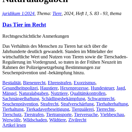
juridikum 1/2024
, Thema:
Tiere
, 2024, Heft 1, S. 83 - 93, thema
Das Tier im Recht
Rechtsgeschichtliche Anmerkungen
Das Verhältnis des Menschen zu Tieren hat sich über die
Jahrhunderte deutlich gewandelt. Standen im Mittelalter der
wirtschaftliche Wert und Nutzen von Tieren sowie die Tierschaden-
Regulierung im Vordergrund, so traten in der Frühen Neuzeit im
Rahmen der Polizeigesetzgebung Bestimmungen zur
Seuchenprävention und -bekämpfung hinzu.
Bestialität
,
Bienenrecht
,
Ehrenstrafen
,
Exorzismus
,
Gesundheitspolizei
,
Haustiere
,
Hexenprozesse
,
Hundesteuer
,
Jagd
,
Mängel
,
Naturalabgaben
,
Nutztiere
,
Qualitätskontrollen
,
Sachmängelhaftung
,
Schädlingsbekämpfung
,
Schwarmrecht
,
Seuchenprävention
,
Strafrecht
,
Strafverschärfung
,
Tierhalterhaftung
,
Tierhaltung
,
Tierkadaverbeseitigung
,
Tierquälerei
,
Tierrechte
,
Tierschutz
,
Tierstrafen
,
Tiertransporte
,
Tierversuche
,
Viehbeschau
,
Werwölfe
,
Wildschaden
,
Wildtiere
,
Zivilrecht
Artikel lesen