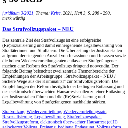
juridikum 3/2021
, Thema:
Krise
, 2021, Heft 3, S. 288 - 290,
merk.würdig
Das Strafvollzugspaket – NEU
Das zentrale Ziel des Strafvollzugs ist eine erfolgreiche
(Re)Sozialisierung und damit einhergehende Legalbewährung von
Straftäterinnen und Straftätern. Die Überlastung der Justizanstalten
aufgrund der steigenden Anzahl von Insassinnen und Insassen sowie
die hohen Wiederverurteilungsraten entlassener Strafgefangener
machen eine Reform des Strafvollzugs dringend notwendig. Der
folgende Beitrag beleuchtet zwei zentrale Themenbereiche der
Empfehlungen der Arbeitsgruppe „Strafvollzugspaket – NEU /
Sichere Wege aus der Kriminalität“ zur Strafvollzugsreform. Die
Empfehlungen der Reform bezüglich der bedingten Entlassung und
des elektronisch überwachten Hausarrests sollen zu einer Entlastung
der Justizanstalten führen und die (Re)Sozialisierung und
Legalbewährung von Strafgefangenen nachhaltig stärken.
Strafvollzug
,
Wiederverurteilung
,
Wiederverurteilungsrate
,
Resozialisierung
,
Legalbewährung
,
Strafvollzugspaket
,
Strafvollzugsreform
,
elektronisch überwachter Hausarrest (eüH)
,
gelockerter Vollzug
,
Freigang
,
bedingte Entlassung
,
Vollzugsform
,