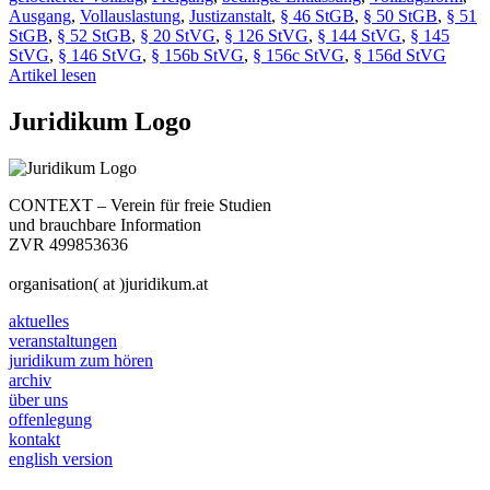
Ausgang
,
Vollauslastung
,
Justizanstalt
,
§ 46 StGB
,
§ 50 StGB
,
§ 51
StGB
,
§ 52 StGB
,
§ 20 StVG
,
§ 126 StVG
,
§ 144 StVG
,
§ 145
StVG
,
§ 146 StVG
,
§ 156b StVG
,
§ 156c StVG
,
§ 156d StVG
Artikel lesen
Juridikum Logo
CONTEXT – Verein für freie Studien
und brauchbare Information
ZVR 499853636
organisation( at )juridikum.at
aktuelles
veranstaltungen
juridikum zum hören
archiv
über uns
offenlegung
kontakt
english version