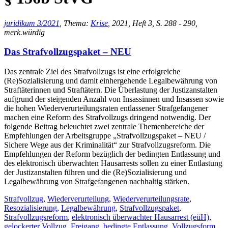
juridikum 3/2021
, Thema:
Krise
, 2021, Heft 3, S. 288 - 290,
merk.würdig
Das Strafvollzugspaket – NEU
Das zentrale Ziel des Strafvollzugs ist eine erfolgreiche
(Re)Sozialisierung und damit einhergehende Legalbewährung von
Straftäterinnen und Straftätern. Die Überlastung der Justizanstalten
aufgrund der steigenden Anzahl von Insassinnen und Insassen sowie
die hohen Wiederverurteilungsraten entlassener Strafgefangener
machen eine Reform des Strafvollzugs dringend notwendig. Der
folgende Beitrag beleuchtet zwei zentrale Themenbereiche der
Empfehlungen der Arbeitsgruppe „Strafvollzugspaket – NEU /
Sichere Wege aus der Kriminalität“ zur Strafvollzugsreform. Die
Empfehlungen der Reform bezüglich der bedingten Entlassung und
des elektronisch überwachten Hausarrests sollen zu einer Entlastung
der Justizanstalten führen und die (Re)Sozialisierung und
Legalbewährung von Strafgefangenen nachhaltig stärken.
Strafvollzug
,
Wiederverurteilung
,
Wiederverurteilungsrate
,
Resozialisierung
,
Legalbewährung
,
Strafvollzugspaket
,
Strafvollzugsreform
,
elektronisch überwachter Hausarrest (eüH)
,
gelockerter Vollzug
,
Freigang
,
bedingte Entlassung
,
Vollzugsform
,