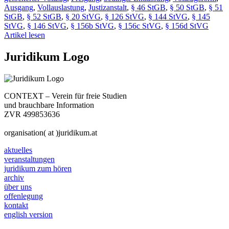
Ausgang
,
Vollauslastung
,
Justizanstalt
,
§ 46 StGB
,
§ 50 StGB
,
§ 51
StGB
,
§ 52 StGB
,
§ 20 StVG
,
§ 126 StVG
,
§ 144 StVG
,
§ 145
StVG
,
§ 146 StVG
,
§ 156b StVG
,
§ 156c StVG
,
§ 156d StVG
Artikel lesen
Juridikum Logo
CONTEXT – Verein für freie Studien
und brauchbare Information
ZVR 499853636
organisation( at )juridikum.at
aktuelles
veranstaltungen
juridikum zum hören
archiv
über uns
offenlegung
kontakt
english version