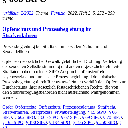
juridikum 2/2022
, Thema:
Femizid
, 2022, Heft 2, S. 252 - 259,
thema
Opferschutz und Prozessbegleitung im
Strafverfahren
Prozessbegleitung bei Straftaten im sozialen Nahraum und
Sexualdelikten
Opfer von vorsätzlicher Gewalt, gefährlicher Drohung, Verletzung
der sexuellen Selbstbestimmung und anderen gesetzlich definierten
Straftaten haben nach der StPO Anspruch auf kostenfreie
psychosoziale und juristische Prozessbegleitung. Die juristische
Prozessbegleitung durch Rechtsanwält:innen verhilft den Opfern zur
Durchsetzung ihrer gesetzlich festgeschriebenen Rechte, die von
den Strafverfolgungsbehörden nicht ausreichend wahrgenommen
werden.
Opfer
,
Opferrechte
,
Opferschutz
,
Prozessbegleitung
,
Strafrecht
,
Strafverfahren
,
Strafprozess
,
Privatbeteiligung
,
§ 65 StPO
,
§ 66
StPO
,
§ 66a StPO
,
§ 66b StPO
,
§ 67 StPO
,
§ 69 StPO
,
§ 70 StPO
,
§ 165 StPO
,
§ 190 StPO
,
§ 194 StPO
,
§ 196 StPO
,
§ 250 StPO
,
§
36