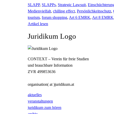
SLAPP
,
SLAPPs
,
Strategic Lawsuit
,
Einschüchterun
Medienvielfalt
,
chilling effect
,
Persönlichkeitsschutz
,
tourism
,
forum shopping
,
Art 6 EMRK
,
Art 8 EMRK
Artikel lesen
Juridikum Logo
CONTEXT – Verein für freie Studien
und brauchbare Information
ZVR 499853636
organisation( at )juridikum.at
aktuelles
veranstaltungen
juridikum zum hören
archiv