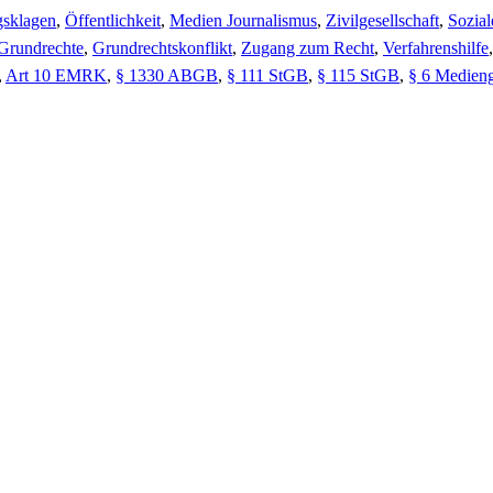
gsklagen
,
Öffentlichkeit
,
Medien Journalismus
,
Zivilgesellschaft
,
Sozia
Grundrechte
,
Grundrechtskonflikt
,
Zugang zum Recht
,
Verfahrenshilfe
,
Art 10 EMRK
,
§ 1330 ABGB
,
§ 111 StGB
,
§ 115 StGB
,
§ 6 Medieng