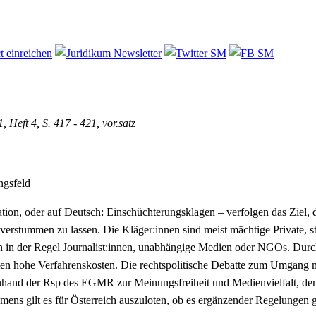
1, Heft 4, S. 417 - 421, vor.satz
ngsfeld
tion, oder auf Deutsch: Einschüchterungsklagen – verfolgen das Ziel,
erstummen zu lassen. Die Kläger:innen sind meist mächtige Private, sta
n in der Regel Journalist:innen, unabhängige Medien oder NGOs. Durch
en hohe Verfahrenskosten. Die rechtspolitische Debatte zum Umgang 
t anhand der Rsp des EGMR zur Meinungsfreiheit und Medienvielfalt, 
mens gilt es für Österreich auszuloten, ob es ergänzender Regelungen