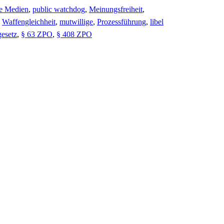
le Medien
,
public watchdog
,
Meinungsfreiheit
,
,
Waffengleichheit
,
mutwillige
,
Prozessführung
,
libel
esetz
,
§ 63 ZPO
,
§ 408 ZPO