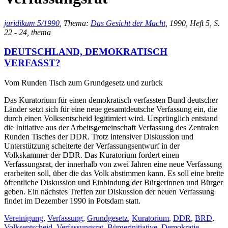
juridikum 5/1990
, Thema:
Das Gesicht der Macht
, 1990, Heft 5, S.
22 - 24, thema
DEUTSCHLAND, DEMOKRATISCH
VERFASST?
Vom Runden Tisch zum Grundgesetz und zurück
Das Kuratorium für einen demokratisch verfassten Bund deutscher
Länder setzt sich für eine neue gesamtdeutsche Verfassung ein, die
durch einen Volksentscheid legitimiert wird. Ursprünglich entstand
die Initiative aus der Arbeitsgemeinschaft Verfassung des Zentralen
Runden Tisches der DDR. Trotz intensiver Diskussion und
Unterstützung scheiterte der Verfassungsentwurf in der
Volkskammer der DDR. Das Kuratorium fordert einen
Verfassungsrat, der innerhalb von zwei Jahren eine neue Verfassung
erarbeiten soll, über die das Volk abstimmen kann. Es soll eine breite
öffentliche Diskussion und Einbindung der Bürgerinnen und Bürger
geben. Ein nächstes Treffen zur Diskussion der neuen Verfassung
findet im Dezember 1990 in Potsdam statt.
Vereinigung
,
Verfassung
,
Grundgesetz
,
Kuratorium
,
DDR
,
BRD
,
Volksentscheid
,
Verfassungsrat
,
Bürgerinitiative
,
Demokratie