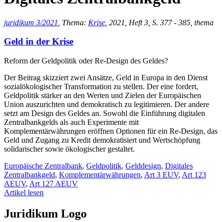
juridikum 3/2021
, Thema:
Krise
, 2021, Heft 3, S. 377 - 385, thema
Geld in der Krise
Reform der Geldpolitik oder Re-Design des Geldes?
Der Beitrag skizziert zwei Ansätze, Geld in Europa in den Dienst
sozialökologischer Transformation zu stellen. Der eine fordert,
Geldpolitik stärker an den Werten und Zielen der Europäischen
Union auszurichten und demokratisch zu legitimieren. Der andere
setzt am Design des Geldes an. Sowohl die Einführung digitalen
Zentralbankgelds als auch Experimente mit
Komplementärwährungen eröffnen Optionen für ein Re-Design, das
Geld und Zugang zu Kredit demokratisiert und Wertschöpfung
solidarischer sowie ökologischer gestaltet.
Europäische Zentralbank
,
Geldpolitik
,
Gelddesign
,
Digitales
Zentralbankgeld
,
Komplementärwährungen
,
Art 3 EUV
,
Art 123
AEUV
,
Art 127 AEUV
Artikel lesen
Juridikum Logo