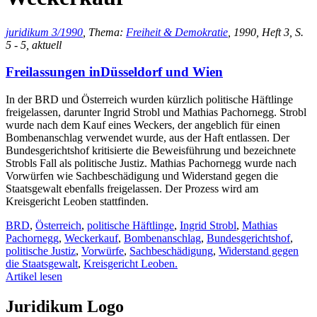
juridikum 3/1990
, Thema:
Freiheit & Demokratie
, 1990, Heft 3, S.
5 - 5, aktuell
Freilassungen inDüsseldorf und Wien
In der BRD und Österreich wurden kürzlich politische Häftlinge
freigelassen, darunter Ingrid Strobl und Mathias Pachornegg. Strobl
wurde nach dem Kauf eines Weckers, der angeblich für einen
Bombenanschlag verwendet wurde, aus der Haft entlassen. Der
Bundesgerichtshof kritisierte die Beweisführung und bezeichnete
Strobls Fall als politische Justiz. Mathias Pachornegg wurde nach
Vorwürfen wie Sachbeschädigung und Widerstand gegen die
Staatsgewalt ebenfalls freigelassen. Der Prozess wird am
Kreisgericht Leoben stattfinden.
BRD
,
Österreich
,
politische Häftlinge
,
Ingrid Strobl
,
Mathias
Pachornegg
,
Weckerkauf
,
Bombenanschlag
,
Bundesgerichtshof
,
politische Justiz
,
Vorwürfe
,
Sachbeschädigung
,
Widerstand gegen
die Staatsgewalt
,
Kreisgericht Leoben.
Artikel lesen
Juridikum Logo