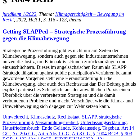
juridikum 1/2022
, Thema:
Klimagerechtigkeit – Bewegung im
Recht
, 2022, Heft 1, S. 116 - 123, thema
Getting SLAPPed – Strategische Prozessführung
gegen die Klimabewegung
Strategische Prozessführung gibt es nicht nur auf Seiten der
Klimabewegung, sondern auch gegen sie: Industrieunternehmen
nutzen die Justiz, um Klimaaktivist:innen zurückzudrängen und
einzuschüchtern. Dieses im angelsächsischen Raum als SLAPP
(strategic litigation against public participation)-Verfahren bekannt
gewordene Vorgehen stellt eine Herausforderung für die
Klimabewegung, aber auch den Rechtsstaat dar. Der Beitrag gibt als
explizit parteiisches Schlaglicht aus der anwaltlichen Praxis einen
Überblick über die verbreitetsten Strategien und die damit
verbundenen Probleme und macht Vorschläge, wie die Klima- und
Umweltbewegung sich dagegen zur Wehr setzen kann.
Umweltrecht
,
Klimaschutz
,
Rechtsstaat
,
SLAPP
,
strategische
Prozessführung
,
Versammlungsfreiheit
,
Unterlassungserklärung
,
Hausfriedensbruch
,
Ende Gelände
,
Kohleausstieg
,
Tagebau
,
Art 14
GG
,
Art 20a GG
,
Art 5 Abs 1 GG
,
Art 8 GG
,
§ 1004 BGB
,
§ 903