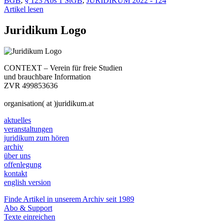
BGB
,
§ 123 Abs 1 StGB
,
JURIDIKUM 2022 - 124
Artikel lesen
Juridikum Logo
CONTEXT – Verein für freie Studien
und brauchbare Information
ZVR 499853636
organisation( at )juridikum.at
aktuelles
veranstaltungen
juridikum zum hören
archiv
über uns
offenlegung
kontakt
english version
Finde Artikel in unserem Archiv seit 1989
Abo & Support
Texte einreichen