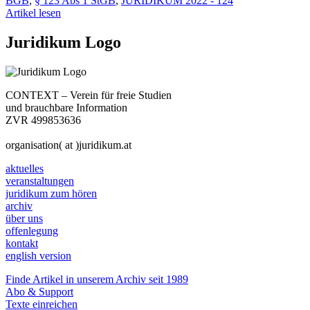
BGB
,
§ 123 Abs 1 StGB
,
JURIDIKUM 2022 - 124
Artikel lesen
Juridikum Logo
CONTEXT – Verein für freie Studien
und brauchbare Information
ZVR 499853636
organisation( at )juridikum.at
aktuelles
veranstaltungen
juridikum zum hören
archiv
über uns
offenlegung
kontakt
english version
Finde Artikel in unserem Archiv seit 1989
Abo & Support
Texte einreichen