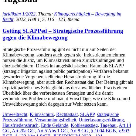
juridikum 1/2022
, Thema:
Klimagerechtigkeit – Bewegung im
Recht
, 2022, Heft 1, S. 116 - 123, thema
Getting SLAPPed – Strategische Prozessführung
gegen die Klimabewegung
Strategische Prozessführung gibt es nicht nur auf Seiten der
Klimabewegung, sondern auch gegen sie: Industrieunternehmen
nutzen die Justiz, um Klimaaktivist:innen zurückzudrängen und
einzuschüchtern. Dieses im angelsächsischen Raum als SLAPP
(strategic litigation against public participation)-Verfahren bekannt
gewordene Vorgehen stellt eine Herausforderung für die
Klimabewegung, aber auch den Rechtsstaat dar. Der Beitrag gibt als
explizit parteiisches Schlaglicht aus der anwaltlichen Praxis einen
Überblick über die verbreitetsten Strategien und die damit
verbundenen Probleme und macht Vorschläge, wie die Klima- und
Umweltbewegung sich dagegen zur Wehr setzen kann.
Umweltrecht
,
Klimaschutz
,
Rechtsstaat
,
SLAPP
,
strategische
Prozessführung
,
Versammlungsfreiheit
,
Unterlassungserklärung
,
Hausfriedensbruch
,
Ende Gelände
,
Kohleausstieg
,
Tagebau
,
Art 14
GG
,
Art 20a GG
,
Art 5 Abs 1 GG
,
Art 8 GG
,
§ 1004 BGB
,
§ 903