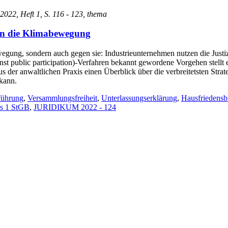
 2022, Heft 1, S. 116 - 123, thema
en die Klimabewegung
ewegung, sondern auch gegen sie: Industrieunternehmen nutzen die Just
inst public participation)-Verfahren bekannt gewordene Vorgehen stell
ht aus der anwaltlichen Praxis einen Überblick über die verbreitetsten 
kann.
sführung
,
Versammlungsfreiheit
,
Unterlassungserklärung
,
Hausfriedensb
s 1 StGB
,
JURIDIKUM 2022 - 124