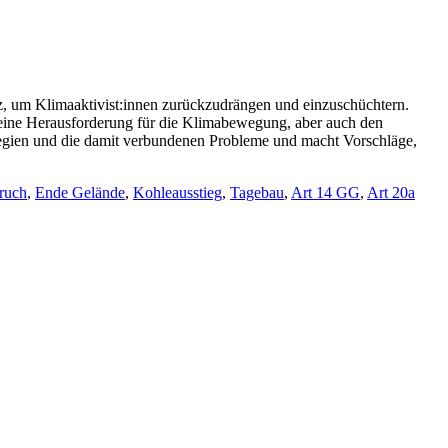
iz, um Klimaaktivist:innen zurückzudrängen und einzuschüchtern.
t eine Herausforderung für die Klimabewegung, aber auch den
Strategien und die damit verbundenen Probleme und macht Vorschläge,
ruch
,
Ende Gelände
,
Kohleausstieg
,
Tagebau
,
Art 14 GG
,
Art 20a