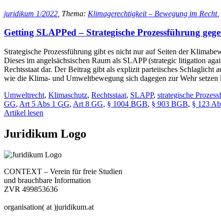
juridikum 1/2022
, Thema:
Klimagerechtigkeit – Bewegung im Recht
,
Getting SLAPPed – Strategische Prozessführung geg
Strategische Prozessführung gibt es nicht nur auf Seiten der Klimab
Dieses im angelsächsischen Raum als SLAPP (strategic litigation aga
Rechtsstaat dar. Der Beitrag gibt als explizit parteiisches Schlaglic
wie die Klima- und Umweltbewegung sich dagegen zur Wehr setzen 
Umweltrecht
,
Klimaschutz
,
Rechtsstaat
,
SLAPP
,
strategische Prozes
GG
,
Art 5 Abs 1 GG
,
Art 8 GG
,
§ 1004 BGB
,
§ 903 BGB
,
§ 123 Ab
Artikel lesen
Juridikum Logo
CONTEXT – Verein für freie Studien
und brauchbare Information
ZVR 499853636
organisation( at )juridikum.at