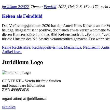
juridikum 2/2022
, Thema:
Femizid
, 2022, Heft 2, S. 164 - 172, recht 
Kelsen als Feindbild
Das Verfassungsjubiläum 2020 hat den Anteil Hans Kelsens an der V
heutige, insgesamt sehr positive, doch auch etwas verschwommene Wa
diesen Konsens stören und das Bild Kelsens auch als „Feindbild“ zei
für die Untaten des NS Staates verantwortlich gemacht. Erst wenn s
Reine Rechtslehre
,
Rechtspositivismus
,
Marxismus
,
Naturrecht
,
Antis
Artikel lesen
Juridikum Logo
CONTEXT – Verein für freie Studien
und brauchbare Information
ZVR 499853636
organisation( at )juridikum.at
aktuelles