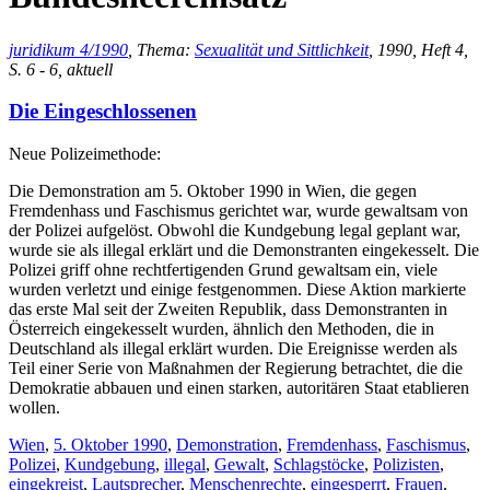
juridikum 4/1990
, Thema:
Sexualität und Sittlichkeit
, 1990, Heft 4,
S. 6 - 6, aktuell
Die Eingeschlossenen
Neue Polizeimethode:
Die Demonstration am 5. Oktober 1990 in Wien, die gegen
Fremdenhass und Faschismus gerichtet war, wurde gewaltsam von
der Polizei aufgelöst. Obwohl die Kundgebung legal geplant war,
wurde sie als illegal erklärt und die Demonstranten eingekesselt. Die
Polizei griff ohne rechtfertigenden Grund gewaltsam ein, viele
wurden verletzt und einige festgenommen. Diese Aktion markierte
das erste Mal seit der Zweiten Republik, dass Demonstranten in
Österreich eingekesselt wurden, ähnlich den Methoden, die in
Deutschland als illegal erklärt wurden. Die Ereignisse werden als
Teil einer Serie von Maßnahmen der Regierung betrachtet, die die
Demokratie abbauen und einen starken, autoritären Staat etablieren
wollen.
Wien
,
5. Oktober 1990
,
Demonstration
,
Fremdenhass
,
Faschismus
,
Polizei
,
Kundgebung
,
illegal
,
Gewalt
,
Schlagstöcke
,
Polizisten
,
eingekreist
,
Lautsprecher
,
Menschenrechte
,
eingesperrt
,
Frauen
,