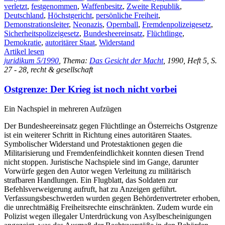
verletzt
,
festgenommen
,
Waffenbesitz
,
Zweite Republik
,
Deutschland
,
Höchstgericht
,
persönliche Freiheit
,
Demonstrationsleiter
,
Neonazis
,
Opernball
,
Fremdenpolizeigesetz
,
Sicherheitspolizeigesetz
,
Bundesheereinsatz
,
Flüchtlinge
,
Demokratie
,
autoritärer Staat
,
Widerstand
Artikel lesen
juridikum 5/1990
, Thema:
Das Gesicht der Macht
, 1990, Heft 5, S.
27 - 28, recht & gesellschaft
Ostgrenze: Der Krieg ist noch nicht vorbei
Ein Nachspiel in mehreren Aufzügen
Der Bundesheereinsatz gegen Flüchtlinge an Österreichs Ostgrenze
ist ein weiterer Schritt in Richtung eines autoritären Staates.
Symbolischer Widerstand und Protestaktionen gegen die
Militarisierung und Fremdenfeindlichkeit konnten diesen Trend
nicht stoppen. Juristische Nachspiele sind im Gange, darunter
Vorwürfe gegen den Autor wegen Verleitung zu militärisch
strafbaren Handlungen. Ein Flugblatt, das Soldaten zur
Befehlsverweigerung aufruft, hat zu Anzeigen geführt.
Verfassungsbeschwerden wurden gegen Behördenvertreter erhoben,
die unrechtmäßig Freiheitsrechte einschränkten. Zudem wurde ein
Polizist wegen illegaler Unterdrückung von Asylbescheinigungen