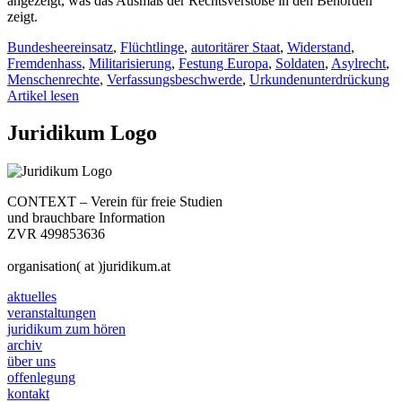
angezeigt, was das Ausmaß der Rechtsverstöße in den Behörden
zeigt.
Bundesheereinsatz
,
Flüchtlinge
,
autoritärer Staat
,
Widerstand
,
Fremdenhass
,
Militarisierung
,
Festung Europa
,
Soldaten
,
Asylrecht
,
Menschenrechte
,
Verfassungsbeschwerde
,
Urkundenunterdrückung
Artikel lesen
Juridikum Logo
CONTEXT – Verein für freie Studien
und brauchbare Information
ZVR 499853636
organisation( at )juridikum.at
aktuelles
veranstaltungen
juridikum zum hören
archiv
über uns
offenlegung
kontakt