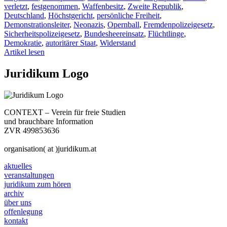
verletzt
,
festgenommen
,
Waffenbesitz
,
Zweite Republik
,
Deutschland
,
Höchstgericht
,
persönliche Freiheit
,
Demonstrationsleiter
,
Neonazis
,
Opernball
,
Fremdenpolizeigesetz
,
Sicherheitspolizeigesetz
,
Bundesheereinsatz
,
Flüchtlinge
,
Demokratie
,
autoritärer Staat
,
Widerstand
Artikel lesen
Juridikum Logo
CONTEXT – Verein für freie Studien
und brauchbare Information
ZVR 499853636
organisation( at )juridikum.at
aktuelles
veranstaltungen
juridikum zum hören
archiv
über uns
offenlegung
kontakt