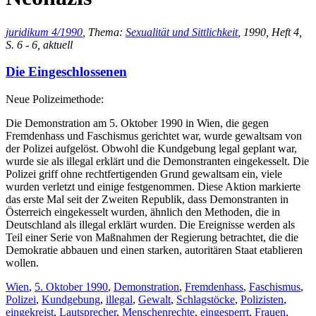
juridikum 4/1990
, Thema:
Sexualität und Sittlichkeit
, 1990, Heft 4,
S. 6 - 6, aktuell
Die Eingeschlossenen
Neue Polizeimethode:
Die Demonstration am 5. Oktober 1990 in Wien, die gegen
Fremdenhass und Faschismus gerichtet war, wurde gewaltsam von
der Polizei aufgelöst. Obwohl die Kundgebung legal geplant war,
wurde sie als illegal erklärt und die Demonstranten eingekesselt. Die
Polizei griff ohne rechtfertigenden Grund gewaltsam ein, viele
wurden verletzt und einige festgenommen. Diese Aktion markierte
das erste Mal seit der Zweiten Republik, dass Demonstranten in
Österreich eingekesselt wurden, ähnlich den Methoden, die in
Deutschland als illegal erklärt wurden. Die Ereignisse werden als
Teil einer Serie von Maßnahmen der Regierung betrachtet, die die
Demokratie abbauen und einen starken, autoritären Staat etablieren
wollen.
Wien
,
5. Oktober 1990
,
Demonstration
,
Fremdenhass
,
Faschismus
,
Polizei
,
Kundgebung
,
illegal
,
Gewalt
,
Schlagstöcke
,
Polizisten
,
eingekreist
,
Lautsprecher
,
Menschenrechte
,
eingesperrt
,
Frauen
,