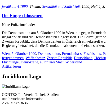
juridikum 4/1990
, Thema:
Sexualität und Sittlichkeit
, 1990, Heft 4, S. 
Die Eingeschlossenen
Neue Polizeimethode:
Die Demonstration am 5. Oktober 1990 in Wien, die gegen Fremdenhas
illegal erklärt und die Demonstranten eingekesselt. Die Polizei griff
Zweiten Republik, dass Demonstranten in Österreich eingekesselt wur
Regierung betrachtet, die die Demokratie abbauen und einen starken, a
Wien
,
5. Oktober 1990
,
Demonstration
,
Fremdenhass
,
Faschismus
,
Po
festgenommen
,
Waffenbesitz
,
Zweite Republik
,
Deutschland
,
Höchstg
Flüchtlinge
,
Demokratie
,
autoritärer Staat
,
Widerstand
Artikel lesen
Juridikum Logo
CONTEXT – Verein für freie Studien
und brauchbare Information
ZVR 499853636