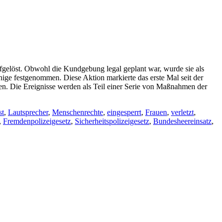
gelöst. Obwohl die Kundgebung legal geplant war, wurde sie als
inige festgenommen. Diese Aktion markierte das erste Mal seit der
den. Die Ereignisse werden als Teil einer Serie von Maßnahmen der
st
,
Lautsprecher
,
Menschenrechte
,
eingesperrt
,
Frauen
,
verletzt
,
,
Fremdenpolizeigesetz
,
Sicherheitspolizeigesetz
,
Bundesheereinsatz
,