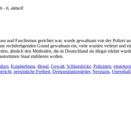
6 - 6, aktuell
s und Faschismus gerichtet war, wurde gewaltsam von der Polizei auf
 ohne rechtfertigenden Grund gewaltsam ein, viele wurden verletzt und e
den, ähnlich den Methoden, die in Deutschland als illegal erklärt wur
utoritären Staat etablieren wollen.
lizei
,
Kundgebung
,
illegal
,
Gewalt
,
Schlagstöcke
,
Polizisten
,
eingekrei
ericht
,
persönliche Freiheit
,
Demonstrationsleiter
,
Neonazis
,
Opernball