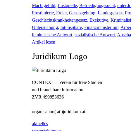
Machtgefühl
,
Lustquelle
,
Befriedigungssucht
,
unterd
Prostituierte
,
Freier
,
Gesetzgebung
,
Landesgesetz
,
Pro
Geschlechtskrankheitengesetz
,
Exekutive
,
Kriminalis
Untersuchung
,
Intimsphäre
,
Finanzministerium
,
Arbei
feministische Antwort
,
sozialistische Antwort
,
Abschaf
Artikel lesen
Juridikum Logo
CONTEXT – Verein für freie Studien
und brauchbare Information
ZVR 499853636
organisation( at )juridikum.at
aktuelles
veranstaltungen