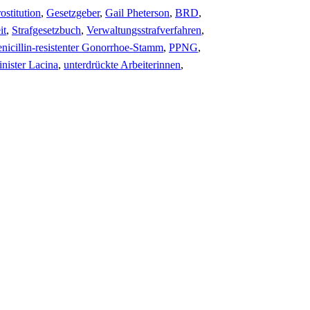
ostitution
,
Gesetzgeber
,
Gail Pheterson
,
BRD
,
it
,
Strafgesetzbuch
,
Verwaltungsstrafverfahren
,
enicillin-resistenter Gonorrhoe-Stamm
,
PPNG
,
nister Lacina
,
unterdrückte Arbeiterinnen
,