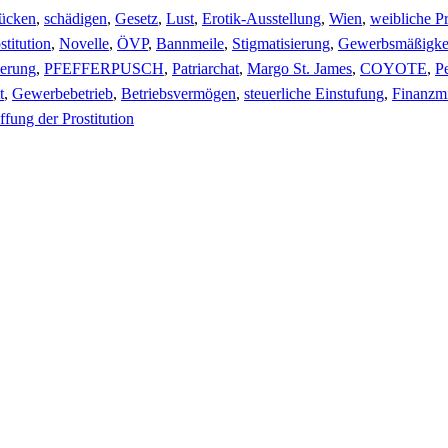
rücken
,
schädigen
,
Gesetz
,
Lust
,
Erotik-Ausstellung
,
Wien
,
weibliche Pr
stitution
,
Novelle
,
ÖVP
,
Bannmeile
,
Stigmatisierung
,
Gewerbsmäßigke
ierung
,
PFEFFERPUSCH
,
Patriarchat
,
Margo St. James
,
COYOTE
,
P
t
,
Gewerbebetrieb
,
Betriebsvermögen
,
steuerliche Einstufung
,
Finanzmi
fung der Prostitution