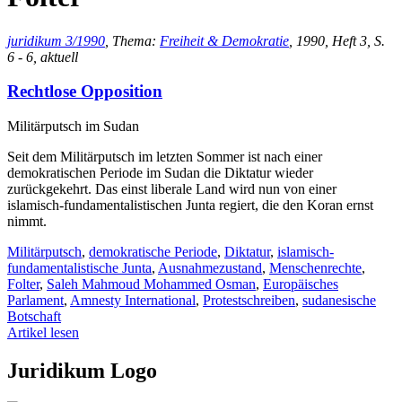
juridikum 3/1990
, Thema:
Freiheit & Demokratie
, 1990, Heft 3, S.
6 - 6, aktuell
Rechtlose Opposition
Militärputsch im Sudan
Seit dem Militärputsch im letzten Sommer ist nach einer
demokratischen Periode im Sudan die Diktatur wieder
zurückgekehrt. Das einst liberale Land wird nun von einer
islamisch-fundamentalistischen Junta regiert, die den Koran ernst
nimmt.
Militärputsch
,
demokratische Periode
,
Diktatur
,
islamisch-
fundamentalistische Junta
,
Ausnahmezustand
,
Menschenrechte
,
Folter
,
Saleh Mahmoud Mohammed Osman
,
Europäisches
Parlament
,
Amnesty International
,
Protestschreiben
,
sudanesische
Botschaft
Artikel lesen
Juridikum Logo