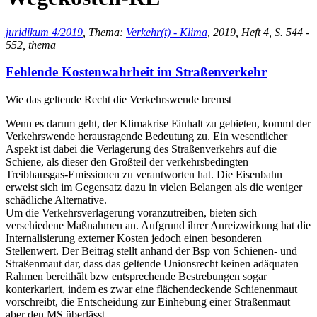
juridikum 4/2019
, Thema:
Verkehr(t) - Klima
, 2019, Heft 4, S. 544 -
552, thema
Fehlende Kostenwahrheit im Straßenverkehr
Wie das geltende Recht die Verkehrswende bremst
Wenn es darum geht, der Klimakrise Einhalt zu gebieten, kommt der
Verkehrswende herausragende Bedeutung zu. Ein wesentlicher
Aspekt ist dabei die Verlagerung des Straßenverkehrs auf die
Schiene, als dieser den Großteil der verkehrsbedingten
Treibhausgas-Emissionen zu verantworten hat. Die Eisenbahn
erweist sich im Gegensatz dazu in vielen Belangen als die weniger
schädliche Alternative.
Um die Verkehrsverlagerung voranzutreiben, bieten sich
verschiedene Maßnahmen an. Aufgrund ihrer Anreizwirkung hat die
Internalisierung externer Kosten jedoch einen besonderen
Stellenwert. Der Beitrag stellt anhand der Bsp von Schienen- und
Straßenmaut dar, dass das geltende Unionsrecht keinen adäquaten
Rahmen bereithält bzw entsprechende Bestrebungen sogar
konterkariert, indem es zwar eine flächendeckende Schienenmaut
vorschreibt, die Entscheidung zur Einhebung einer Straßenmaut
aber den MS überlässt.