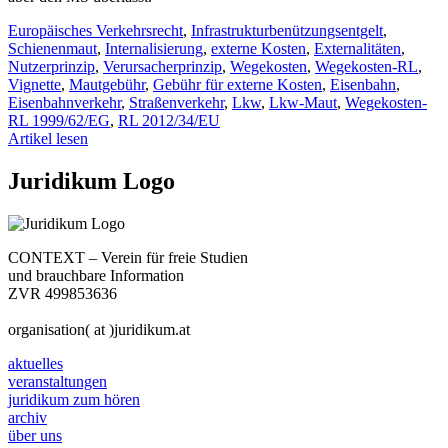
Europäisches Verkehrsrecht
,
Infrastrukturbenützungsentgelt
,
Schienenmaut
,
Internalisierung
,
externe Kosten
,
Externalitäten
,
Nutzerprinzip
,
Verursacherprinzip
,
Wegekosten
,
Wegekosten-RL
,
Vignette
,
Mautgebühr
,
Gebühr für externe Kosten
,
Eisenbahn
,
Eisenbahnverkehr
,
Straßenverkehr
,
Lkw
,
Lkw-Maut
,
Wegekosten-
RL 1999/62/EG
,
RL 2012/34/EU
Artikel lesen
Juridikum Logo
CONTEXT – Verein für freie Studien
und brauchbare Information
ZVR 499853636
organisation( at )juridikum.at
aktuelles
veranstaltungen
juridikum zum hören
archiv
über uns