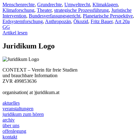
Menschenrechte
,
Grundrechte
,
Umweltrecht
,
Klimaklagen
,
Klimaforschung
,
Theater
,
strategische Prozessführung
,
Juristische
Intervention
,
Bundesverfassungsgericht
,
Planetarische Perspektive
,
Erdsystemforschung
,
Anthropozän
,
Ökozid
,
Fritz Bauer
,
Art 20a
GG
Artikel lesen
Juridikum Logo
CONTEXT – Verein für freie Studien
und brauchbare Information
ZVR 499853636
organisation( at )juridikum.at
aktuelles
veranstaltungen
juridikum zum hören
archiv
über uns
offenlegung
kontakt