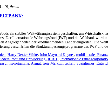
18 - 19, thema
ELTBANK:
ods ein stabiles Weltwährungssystem geschaffen, um Wirtschaftskrise
tems. Der Internationale Währungsfond (IWF) und die Weltbank wurden g
lichen Angelegenheiten der kreditnehmenden Länder eingreifen. Die Weltb
isierung verschärften die Strukturanpassungsprogramme des IWF und de
nien
,
Harry Dexter White
,
John Maynard Keynes
,
multilaterales Finan
 Wiederaufbau und Entwicklung (IBRD)
,
Internationale Finanzcorporati
passungsprogramme
,
Armut
,
freie Marktwirtschaft
,
Sozialismus
,
Entwick