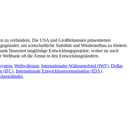
n zu verhindern. Die USA und Großbritannien präsentierten
egründet, um wirtschaftliche Stabilität und Wiederaufbau zu fördern.
ank finanziert langfristige Entwicklungsprojekte, wobei sie auch
r Weltbank oft die Armut in den Entwicklungsländern.
zsystem
,
Weltwährung
,
Internationaler Währungsfond (IWF)
,
Dollar
,
on (IFC)
,
Internationale Entwicklungsorganisation (IDA)
,
lungsländer.