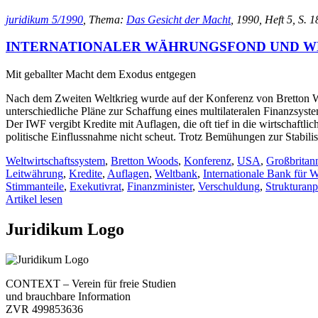
juridikum 5/1990
, Thema:
Das Gesicht der Macht
, 1990, Heft 5, S. 
INTERNATIONALER WÄHRUNGSFOND UND W
Mit geballter Macht dem Exodus entgegen
Nach dem Zweiten Weltkrieg wurde auf der Konferenz von Bretton Wo
unterschiedliche Pläne zur Schaffung eines multilateralen Finanzsys
Der IWF vergibt Kredite mit Auflagen, die oft tief in die wirtschaft
politische Einflussnahme nicht scheut. Trotz Bemühungen zur Stabil
Weltwirtschaftssystem
,
Bretton Woods
,
Konferenz
,
USA
,
Großbritan
Leitwährung
,
Kredite
,
Auflagen
,
Weltbank
,
Internationale Bank für
Stimmanteile
,
Exekutivrat
,
Finanzminister
,
Verschuldung
,
Strukturan
Artikel lesen
Juridikum Logo
CONTEXT – Verein für freie Studien
und brauchbare Information
ZVR 499853636