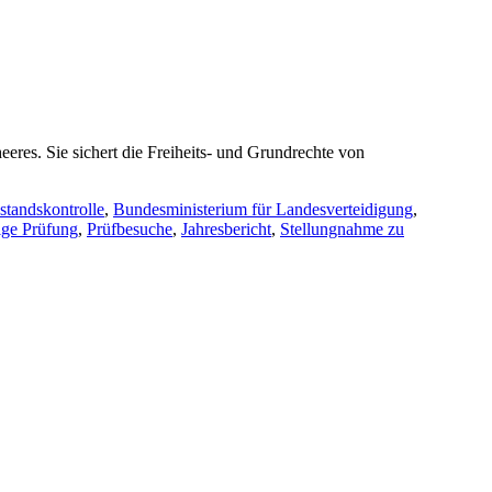
res. Sie sichert die Freiheits- und Grundrechte von
standskontrolle
,
Bundesministerium für Landesverteidigung
,
ge Prüfung
,
Prüfbesuche
,
Jahresbericht
,
Stellungnahme zu