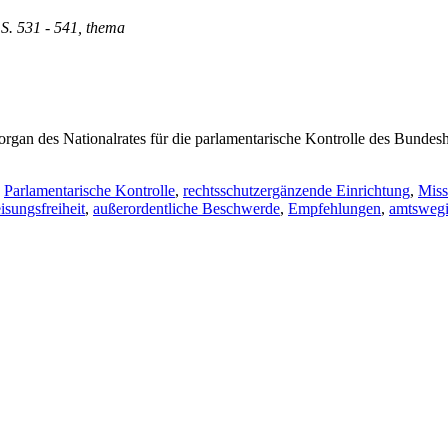
 S. 531 - 541, thema
an des Nationalrates für die parlamentarische Kontrolle des Bundeshee
,
Parlamentarische Kontrolle
,
rechtsschutzergänzende Einrichtung
,
Miss
sungsfreiheit
,
außerordentliche Beschwerde
,
Empfehlungen
,
amtswegi