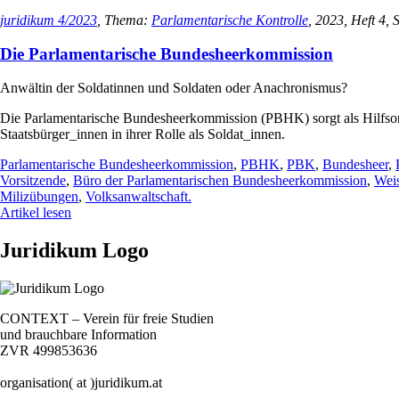
juridikum 4/2023
, Thema:
Parlamentarische Kontrolle
, 2023, Heft 4, 
Die Parlamentarische Bundesheerkommission
Anwältin der Soldatinnen und Soldaten oder Anachronismus?
Die Parlamentarische Bundesheerkommission (PBHK) sorgt als Hilfsorga
Staatsbürger_innen in ihrer Rolle als Soldat_innen.
Parlamentarische Bundesheerkommission
,
PBHK
,
PBK
,
Bundesheer
,
Vorsitzende
,
Büro der Parlamentarischen Bundesheerkommission
,
Weis
Milizübungen
,
Volksanwaltschaft.
Artikel lesen
Juridikum Logo
CONTEXT – Verein für freie Studien
und brauchbare Information
ZVR 499853636
organisation( at )juridikum.at