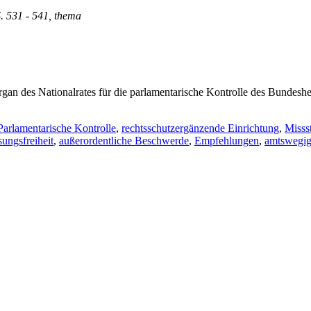
S. 531 - 541, thema
n des Nationalrates für die parlamentarische Kontrolle des Bundesheer
Parlamentarische Kontrolle
,
rechtsschutzergänzende Einrichtung
,
Misss
ungsfreiheit
,
außerordentliche Beschwerde
,
Empfehlungen
,
amtswegig