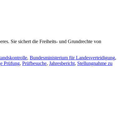
es. Sie sichert die Freiheits- und Grundrechte von
tandskontrolle
,
Bundesministerium für Landesverteidigung
,
e Prüfung
,
Prüfbesuche
,
Jahresbericht
,
Stellungnahme zu