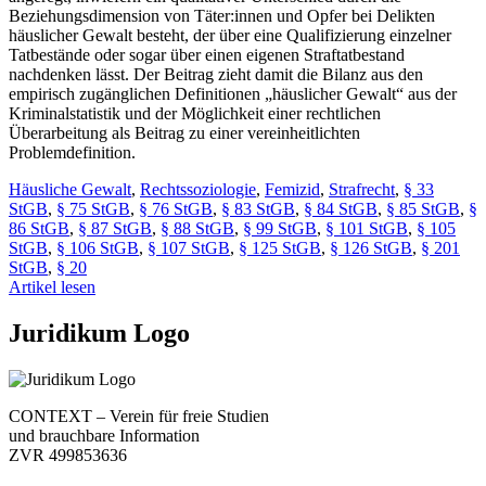
Beziehungsdimension von Täter:innen und Opfer bei Delikten
häuslicher Gewalt besteht, der über eine Qualifizierung einzelner
Tatbestände oder sogar über einen eigenen Straftatbestand
nachdenken lässt. Der Beitrag zieht damit die Bilanz aus den
empirisch zugänglichen Definitionen „häuslicher Gewalt“ aus der
Kriminalstatistik und der Möglichkeit einer rechtlichen
Überarbeitung als Beitrag zu einer vereinheitlichten
Problemdefinition.
Häusliche Gewalt
,
Rechtssoziologie
,
Femizid
,
Strafrecht
,
§ 33
StGB
,
§ 75 StGB
,
§ 76 StGB
,
§ 83 StGB
,
§ 84 StGB
,
§ 85 StGB
,
§
86 StGB
,
§ 87 StGB
,
§ 88 StGB
,
§ 99 StGB
,
§ 101 StGB
,
§ 105
StGB
,
§ 106 StGB
,
§ 107 StGB
,
§ 125 StGB
,
§ 126 StGB
,
§ 201
StGB
,
§ 20
Artikel lesen
Juridikum Logo
CONTEXT – Verein für freie Studien
und brauchbare Information
ZVR 499853636