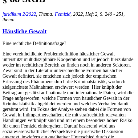
juridikum 2/2022
, Thema:
Femizid
, 2022, Heft 2, S. 240 - 251,
thema
Häusliche Gewalt
Eine rechtliche Definitionsfrage?
Eine vereinheitlichte Problemdefinition häuslicher Gewalt
unterstützt multidisziplinäre Kooperation und ist jedoch hierzulande
weder im rechtlichen Bereich zu finden noch in anderen Sektoren.
Zwar sind in der Literatur unterschiedliche Formen häuslicher
Gewalt definiert, sie entziehen sich jedoch der empirischen
Erfassung des Phänomens durch die Kriminalstatistik, wodurch
zielgerichtete Maßnahmen erschwert werden. Hier knüpft der
Beitrag an: gestützt auf nationale und internationale Daten, wird die
Frage aufgeworfen, welche Formen von häuslicher Gewalt in der
Kriminalstatistik abgebildet werden und welches Verhalten damit
gerahmt wird. Im Fokus der Analyse stehen dabei die Formen von
Gewalt in Intimpartnerschaften, die mit strafrechtlich relevanten
Handlungen verknüpft sind und mit einem besonders hohen Risiko
für einen Femizid einhergehen. Darauf basierend wird aus
sozialwissenschaftlicher Perspektive die juristische Diskussion
angeregt, inwiefern ein qualitativer Unterschied durch die