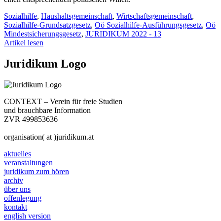
Sozialhilfe
,
Haushaltsgemeinschaft
,
Wirtschaftsgemeinschaft
,
Sozialhilfe-Grundsatzgesetz
,
Oö Sozialhilfe-Ausführungsgesetz
,
Oö
Mindestsicherungsgesetz
,
JURIDIKUM 2022 - 13
Artikel lesen
Juridikum Logo
CONTEXT – Verein für freie Studien
und brauchbare Information
ZVR 499853636
organisation( at )juridikum.at
aktuelles
veranstaltungen
juridikum zum hören
archiv
über uns
offenlegung
kontakt
english version