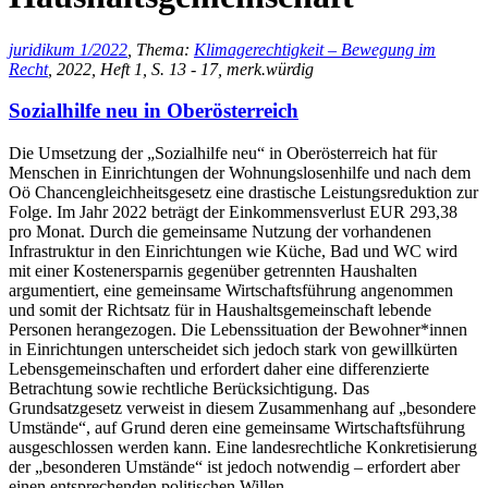
juridikum 1/2022
, Thema:
Klimagerechtigkeit – Bewegung im
Recht
, 2022, Heft 1, S. 13 - 17, merk.würdig
Sozialhilfe neu in Oberösterreich
Die Umsetzung der „Sozialhilfe neu“ in Oberösterreich hat für
Menschen in Einrichtungen der Wohnungslosenhilfe und nach dem
Oö Chancengleichheitsgesetz eine drastische Leistungsreduktion zur
Folge. Im Jahr 2022 beträgt der Einkommensverlust EUR 293,38
pro Monat. Durch die gemeinsame Nutzung der vorhandenen
Infrastruktur in den Einrichtungen wie Küche, Bad und WC wird
mit einer Kostenersparnis gegenüber getrennten Haushalten
argumentiert, eine gemeinsame Wirtschaftsführung angenommen
und somit der Richtsatz für in Haushaltsgemeinschaft lebende
Personen herangezogen. Die Lebenssituation der Bewohner*innen
in Einrichtungen unterscheidet sich jedoch stark von gewillkürten
Lebensgemeinschaften und erfordert daher eine differenzierte
Betrachtung sowie rechtliche Berücksichtigung. Das
Grundsatzgesetz verweist in diesem Zusammenhang auf „besondere
Umstände“, auf Grund deren eine gemeinsame Wirtschaftsführung
ausgeschlossen werden kann. Eine landesrechtliche Konkretisierung
der „besonderen Umstände“ ist jedoch notwendig – erfordert aber
einen entsprechenden politischen Willen.