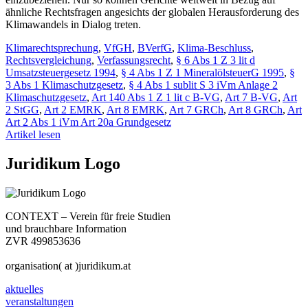
ähnliche Rechtsfragen angesichts der globalen Herausforderung des
Klimawandels in Dialog treten.
Klimarechtsprechung
,
VfGH
,
BVerfG
,
Klima-Beschluss
,
Rechtsvergleichung
,
Verfassungsrecht
,
§ 6 Abs 1 Z 3 lit d
Umsatzsteuergesetz 1994
,
§ 4 Abs 1 Z 1 MineralölsteuerG 1995
,
§
3 Abs 1 Klimaschutzgesetz
,
§ 4 Abs 1 sublit S 3 iVm Anlage 2
Klimaschutzgesetz
,
Art 140 Abs 1 Z 1 lit c B-VG
,
Art 7 B-VG
,
Art
2 StGG
,
Art 2 EMRK
,
Art 8 EMRK
,
Art 7 GRCh
,
Art 8 GRCh
,
Art
Art 2 Abs 1 iVm Art 20a Grundgesetz
Artikel lesen
Juridikum Logo
CONTEXT – Verein für freie Studien
und brauchbare Information
ZVR 499853636
organisation( at )juridikum.at
aktuelles
veranstaltungen