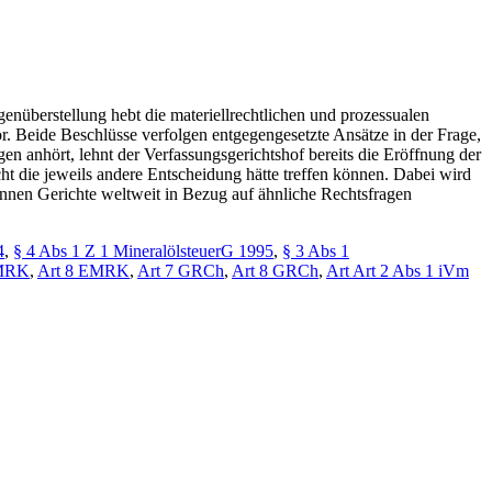
nüberstellung hebt die materiellrechtlichen und prozessualen
r. Beide Beschlüsse verfolgen entgegengesetzte Ansätze in der Frage,
n anhört, lehnt der Verfassungsgerichtshof bereits die Eröffnung der
cht die jeweils andere Entscheidung hätte treffen können. Dabei wird
können Gerichte weltweit in Bezug auf ähnliche Rechtsfragen
4
,
§ 4 Abs 1 Z 1 MineralölsteuerG 1995
,
§ 3 Abs 1
EMRK
,
Art 8 EMRK
,
Art 7 GRCh
,
Art 8 GRCh
,
Art Art 2 Abs 1 iVm