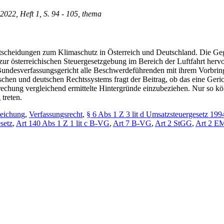
 2022, Heft 1, S. 94 - 105, thema
ntscheidungen zum Klimaschutz in Österreich und Deutschland. Die Gege
r österreichischen Steuergesetzgebung im Bereich der Luftfahrt hervo
Bundesverfassungsgericht alle Beschwerdeführenden mit ihrem Vorbringe
ischen und deutschen Rechtssystems fragt der Beitrag, ob das eine Geri
tsprechung vergleichend ermittelte Hintergründe einzubeziehen. Nur so 
treten.
leichung
,
Verfassungsrecht
,
§ 6 Abs 1 Z 3 lit d Umsatzsteuergesetz 199
setz
,
Art 140 Abs 1 Z 1 lit c B-VG
,
Art 7 B-VG
,
Art 2 StGG
,
Art 2 