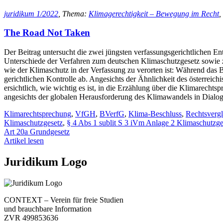
juridikum 1/2022
, Thema:
Klimagerechtigkeit – Bewegung im Recht
,
The Road Not Taken
Der Beitrag untersucht die zwei jüngsten verfassungsgerichtlichen E
Unterschiede der Verfahren zum deutschen Klimaschutzgesetz sowie zu
wie der Klimaschutz in der Verfassung zu verorten ist: Während das 
gerichtlichen Kontrolle ab. Angesichts der Ähnlichkeit des österreich
ersichtlich, wie wichtig es ist, in die Erzählung über die Klimarech
angesichts der globalen Herausforderung des Klimawandels in Dialog 
Klimarechtsprechung
,
VfGH
,
BVerfG
,
Klima-Beschluss
,
Rechtsverg
Klimaschutzgesetz
,
§ 4 Abs 1 sublit S 3 iVm Anlage 2 Klimaschutzge
Art 20a Grundgesetz
Artikel lesen
Juridikum Logo
CONTEXT – Verein für freie Studien
und brauchbare Information
ZVR 499853636