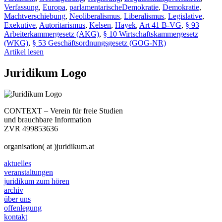
Verfassung
,
Europa
,
parlamentarischeDemokratie
,
Demokratie
,
Machtverschiebung
,
Neoliberalismus
,
Liberalismus
,
Legislative
,
Exekutive
,
Autoritarismus
,
Kelsen
,
Hayek
,
Art 41 B-VG
,
§ 93
Arbeiterkammergesetz (AKG)
,
§ 10 Wirtschaftskammergesetz
(WKG)
,
§ 53 Geschäftsordnungsgesetz (GOG-NR)
Artikel lesen
Juridikum Logo
CONTEXT – Verein für freie Studien
und brauchbare Information
ZVR 499853636
organisation( at )juridikum.at
aktuelles
veranstaltungen
juridikum zum hören
archiv
über uns
offenlegung
kontakt