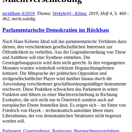
juridikum 4/2019
, Thema:
Verkehr(t) - Klima
, 2019, Heft 4, S. 460 -
462, merk.würdig
Parlamentarische Demokratien im Rückbau
Nach Hans Kelsens Ideal soll das parlamentarische Verfahren dazu
dienen, den verschiedenen gesellschaftlichen Interessen zur
Öffentlichkeit zu verhelfen. Aus der Gegenüberstellung von These
und Antithese soll eine Synthese entstehen. Die
Gesetzgebungspraxis wird dem nicht gerecht. In den vergangenen
Monaten wurden wiederholt verkürzte Begutachtungsfristen
kritisiert. Die Mitsprache der politischen Opposition und
zivilgesellschaftlicher Player wird darüber hinaus durch die
Anwendung verschiedener geschäftsordnungsmäßiger Instrumente
erschwert. Diese Praktiken schwächen das Parlament in seiner
Funktion und führen zu einer Machtverschiebung in Richtung
Exekutive, die sich nicht nur in Österreich sondern auch auf
europäischer Ebene feststellen lässt. Es zeigen sich – im Sinne von
Friedrich von Hayek – technokratisch-autoritäre Ideen eines
Liberalismus, der von demokratischen Strukturen nicht begrenzt
werden soll.
Parlament
,
Gesetzgebung
,
Regierung
,
Begutachtungsverfahren
,