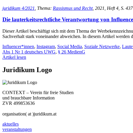
juridikum 4/2021
, Thema:
Rassismus und Recht
, 2021, Heft 4, S. 437
Die lauterkeitsrechtliche Verantwortung von Influenc
Dieser Artikel beschäftigt sich mit dem Thema der Werbekennzeichnun
Sachverhalt stark voneinander abweichen. In diesem Artikel werden di
Influencer*innen
,
Instagram
,
Social Media
,
Soziale Netzwerke
,
Laute
Abs 1 Nr 1 deutsches UWG
,
§ 26 MedienG
Artikel lesen
Juridikum Logo
CONTEXT – Verein für freie Studien
und brauchbare Information
ZVR 499853636
organisation( at )juridikum.at
aktuelles
veranstaltungen