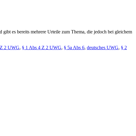
 gibt es bereits mehrere Urteile zum Thema, die jedoch bei gleichem
4 Z 2 UWG
,
§ 1 Abs 4 Z 2 UWG
,
§ 5a Abs 6
,
deutsches UWG
,
§ 2