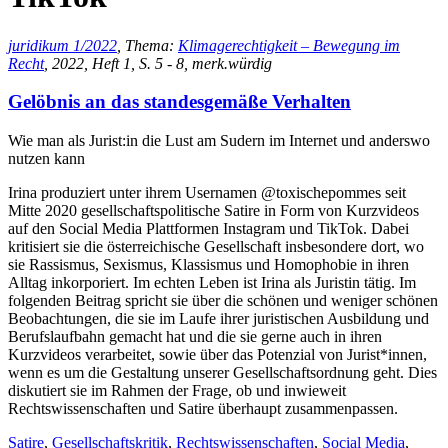
juridikum 1/2022
, Thema:
Klimagerechtigkeit – Bewegung im
Recht
, 2022, Heft 1, S. 5 - 8, merk.würdig
Gelöbnis an das standesgemäße Verhalten
Wie man als Jurist:in die Lust am Sudern im Internet und anderswo
nutzen kann
Irina produziert unter ihrem Usernamen @toxischepommes seit
Mitte 2020 gesellschaftspolitische Satire in Form von Kurzvideos
auf den Social Media Plattformen Instagram und TikTok. Dabei
kritisiert sie die österreichische Gesellschaft insbesondere dort, wo
sie Rassismus, Sexismus, Klassismus und Homophobie in ihren
Alltag inkorporiert. Im echten Leben ist Irina als Juristin tätig. Im
folgenden Beitrag spricht sie über die schönen und weniger schönen
Beobachtungen, die sie im Laufe ihrer juristischen Ausbildung und
Berufslaufbahn gemacht hat und die sie gerne auch in ihren
Kurzvideos verarbeitet, sowie über das Potenzial von Jurist*innen,
wenn es um die Gestaltung unserer Gesellschaftsordnung geht. Dies
diskutiert sie im Rahmen der Frage, ob und inwieweit
Rechtswissenschaften und Satire überhaupt zusammenpassen.
Satire
,
Gesellschaftskritik
,
Rechtswissenschaften
,
Social Media
,