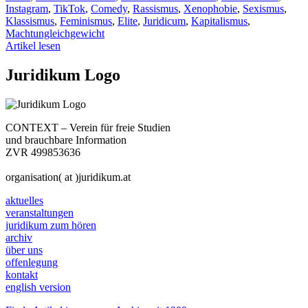
Instagram
,
TikTok
,
Comedy
,
Rassismus
,
Xenophobie
,
Sexismus
,
Klassismus
,
Feminismus
,
Elite
,
Juridicum
,
Kapitalismus
,
Machtungleichgewicht
Artikel lesen
Juridikum Logo
CONTEXT – Verein für freie Studien
und brauchbare Information
ZVR 499853636
organisation( at )juridikum.at
aktuelles
veranstaltungen
juridikum zum hören
archiv
über uns
offenlegung
kontakt
english version