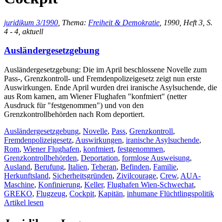
juridikum 3/1990
, Thema:
Freiheit & Demokratie
, 1990, Heft 3, S.
4 - 4, aktuell
Ausländergesetzgebung
Ausländergesetzgebung: Die im April beschlossene Novelle zum
Pass-, Grenzkontroll- und Fremdenpolizeigesetz zeigt nun erste
Auswirkungen. Ende April wurden drei iranische Asylsuchende, die
aus Rom kamen, am Wiener Flughafen "konfmiert" (netter
Ausdruck für "festgenommen") und von den
Grenzkontrollbehörden nach Rom deportiert.
Ausländergesetzgebung
,
Novelle
,
Pass
,
Grenzkontroll
,
Fremdenpolizeigesetz
,
Auswirkungen
,
iranische Asylsuchende
,
Rom
,
Wiener Flughafen
,
konfmiert
,
festgenommen
,
Grenzkontrollbehörden
,
Deportation
,
formlose Ausweisung
,
Ausland
,
Berufung
,
Italien
,
Teheran
,
Befinden
,
Familie
,
Herkunftsland
,
Sicherheitsgründen
,
Zivilcourage
,
Crew
,
AUA-
Maschine
,
Konfinierung
,
Keller
,
Flughafen Wien-Schwechat
,
GREKO
,
Flugzeug
,
Cockpit
,
Kapitän
,
inhumane Flüchtlingspolitik
Artikel lesen