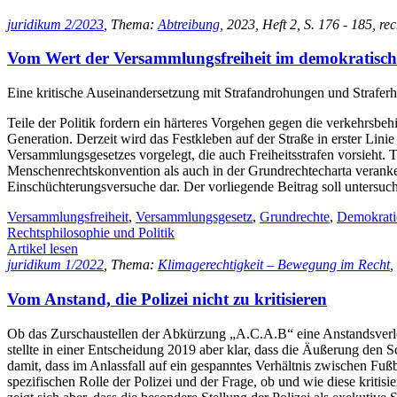
juridikum 2/2023
, Thema:
Abtreibung
, 2023, Heft 2, S. 176 - 185, re
Vom Wert der Versammlungsfreiheit im demokratisch
Eine kritische Auseinandersetzung mit Strafandrohungen und Strafe
Teile der Politik fordern ein härteres Vorgehen gegen die verkehrsb
Generation. Derzeit wird das Festkleben auf der Straße in erster Lini
Versammlungsgesetzes vorgelegt, die auch Freiheitsstrafen vorsieht. T
Menschenrechtskonvention als auch in der Grundrechtecharta verankert
Einschüchterungsversuche dar. Der vorliegende Beitrag soll untersuc
Versammlungsfreiheit
,
Versammlungsgesetz
,
Grundrechte
,
Demokrati
Rechtsphilosophie und Politik
Artikel lesen
juridikum 1/2022
, Thema:
Klimagerechtigkeit – Bewegung im Recht
,
Vom Anstand, die Polizei nicht zu kritisieren
Ob das Zurschaustellen der Abkürzung „A.C.A.B“ eine Anstandsverlet
stellte in einer Entscheidung 2019 aber klar, dass die Äußerung den
damit, dass im Anlassfall auf ein gespanntes Verhältnis zwischen Fu
spezifischen Rolle der Polizei und der Frage, ob und wie diese kriti