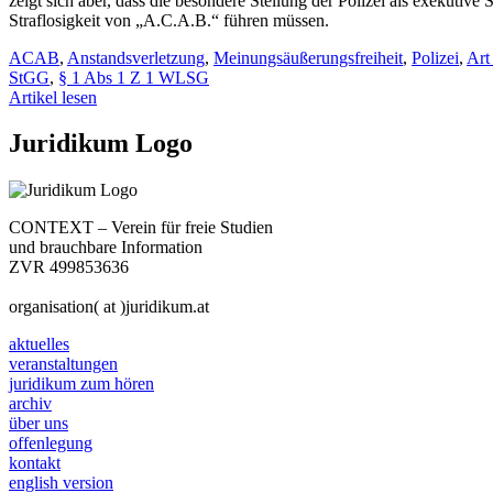
zeigt sich aber, dass die besondere Stellung der Polizei als exekutive
Straflosigkeit von „A.C.A.B.“ führen müssen.
ACAB
,
Anstandsverletzung
,
Meinungsäußerungsfreiheit
,
Polizei
,
Ar
StGG
,
§ 1 Abs 1 Z 1 WLSG
Artikel lesen
Juridikum Logo
CONTEXT – Verein für freie Studien
und brauchbare Information
ZVR 499853636
organisation( at )juridikum.at
aktuelles
veranstaltungen
juridikum zum hören
archiv
über uns
offenlegung
kontakt
english version