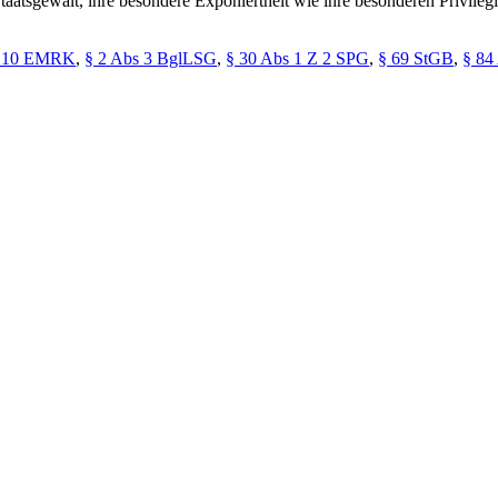
 Staatsgewalt, ihre besondere Exponiertheit wie ihre besonderen Privile
t 10 EMRK
,
§ 2 Abs 3 BglLSG
,
§ 30 Abs 1 Z 2 SPG
,
§ 69 StGB
,
§ 84