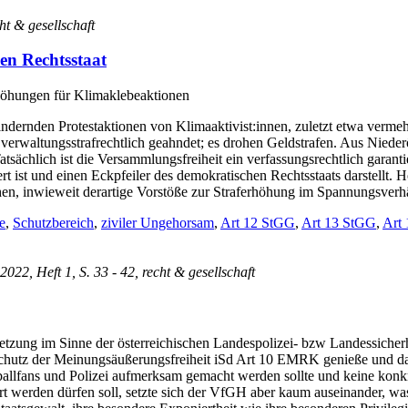
cht & gesellschaft
en Rechtsstaat
rhöhungen für Klimaklebeaktionen
ehindernden Protestaktionen von Klimaaktivist:innen, zuletzt etwa ver
e verwaltungsstrafrechtlich geahndet; es drohen Geldstrafen. Aus Nieder
atsächlich ist die Versammlungsfreiheit ein verfassungsrechtlich garan
 ist und einen Eckpfeiler des demokratischen Rechtsstaats darstellt. H
hen, inwieweit derartige Vorstöße zur Straferhöhung im Spannungsverh
e
,
Schutzbereich
,
ziviler Ungehorsam
,
Art 12 StGG
,
Art 13 StGG
,
Art
 2022, Heft 1, S. 33 - 42, recht & gesellschaft
zung im Sinne der österreichischen Landespolizei- bzw Landessicherhe
 Schutz der Meinungsäußerungsfreiheit iSd Art 10 EMRK genieße und dah
ßballfans und Polizei aufmerksam gemacht werden sollte und keine kon
siert werden dürfen soll, setzte sich der VfGH aber kaum auseinander, w