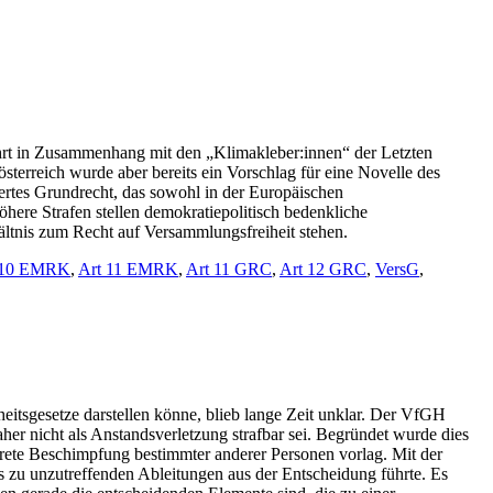
mehrt in Zusammenhang mit den „Klimakleber:innen“ der Letzten
österreich wurde aber bereits ein Vorschlag für eine Novelle des
tiertes Grundrecht, das sowohl in der Europäischen
öhere Strafen stellen demokratiepolitisch bedenkliche
ältnis zum Recht auf Versammlungsfreiheit stehen.
 10 EMRK
,
Art 11 EMRK
,
Art 11 GRC
,
Art 12 GRC
,
VersG
,
itsgesetze darstellen könne, blieb lange Zeit unklar. Der VfGH
er nicht als Anstandsverletzung strafbar sei. Begründet wurde dies
krete Beschimpfung bestimmter anderer Personen vorlag. Mit der
as zu unzutreffenden Ableitungen aus der Entscheidung führte. Es