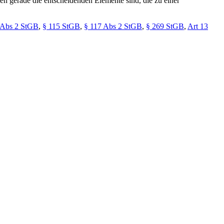
gien gerade die entscheidenden Elemente sind, die zu einer
 Abs 2 StGB
,
§ 115 StGB
,
§ 117 Abs 2 StGB
,
§ 269 StGB
,
Art 13