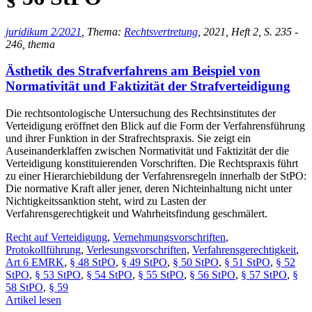
juridikum 2/2021
, Thema:
Rechtsvertretung
, 2021, Heft 2, S. 235 -
246, thema
Ästhetik des Strafverfahrens am Beispiel von
Normativität und Faktizität der Strafverteidigung
Die rechtsontologische Untersuchung des Rechtsinstitutes der
Verteidigung eröffnet den Blick auf die Form der Verfahrensführung
und ihrer Funktion in der Strafrechtspraxis. Sie zeigt ein
Auseinanderklaffen zwischen Normativität und Faktizität der die
Verteidigung konstituierenden Vorschriften. Die Rechtspraxis führt
zu einer Hierarchiebildung der Verfahrensregeln innerhalb der StPO:
Die normative Kraft aller jener, deren Nichteinhaltung nicht unter
Nichtigkeitssanktion steht, wird zu Lasten der
Verfahrensgerechtigkeit und Wahrheitsfindung geschmälert.
Recht auf Verteidigung
,
Vernehmungsvorschriften
,
Protokollführung
,
Verlesungsvorschriften
,
Verfahrensgerechtigkeit
,
Art 6 EMRK
,
§ 48 StPO
,
§ 49 StPO
,
§ 50 StPO
,
§ 51 StPO
,
§ 52
StPO
,
§ 53 StPO
,
§ 54 StPO
,
§ 55 StPO
,
§ 56 StPO
,
§ 57 StPO
,
§
58 StPO
,
§ 59
Artikel lesen